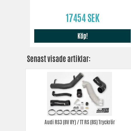
17454 SEK
Köp!
Senast visade artiklar:
Audi RS3 (8V 8Y) / TT RS (8S) Tryckrör