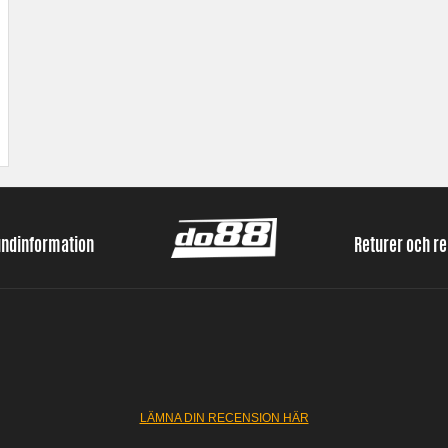
undinformation
Returer och r
LÄMNA DIN RECENSION HÄR