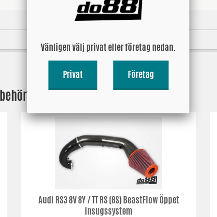
PASSAR
OE-REF / ERSÄTTER
Vänligen välj privat eller företag nedan.
Privat
Företag
lbehör:
Audi RS3 8V 8Y / TT RS (8S) BeastFlow Öppet
insugssystem