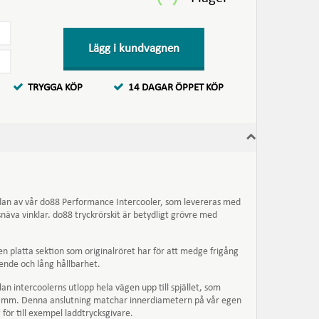
Lägg i kundvagnen
TRYGGA KÖP
14 DAGAR ÖPPET KÖP
standan av vår do88 Performance Intercooler, som levereras med
 snäva vinklar. do88 tryckrörskit är betydligt grövre med
n platta sektion som originalröret har för att medge frigång
ende och lång hållbarhet.
lan intercoolerns utlopp hela vägen upp till spjället, som
64 mm. Denna anslutning matchar innerdiametern på vår egen
för till exempel laddtrycksgivare.