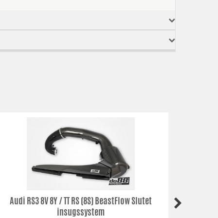
Audi RS3 8V 8Y / TT RS (8S) BeastFlow Slutet
Audi R
insugssystem