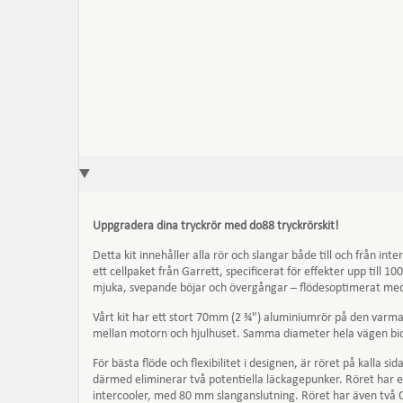
Uppgradera dina tryckrör med do88 tryckrörskit!
Detta kit innehåller alla rör och slangar både till och från i
ett cellpaket från Garrett, specificerat för effekter upp till 
mjuka, svepande böjar och övergångar – flödesoptimerat med
Vårt kit har ett stort 70mm (2 ¾") aluminiumrör på den varma 
mellan motorn och hjulhuset. Samma diameter hela vägen bidra
För bästa flöde och flexibilitet i designen, är röret på kalla s
därmed eliminerar två potentiella läckagepunker. Röret har
intercooler, med 80 mm slanganslutning. Röret har även två C