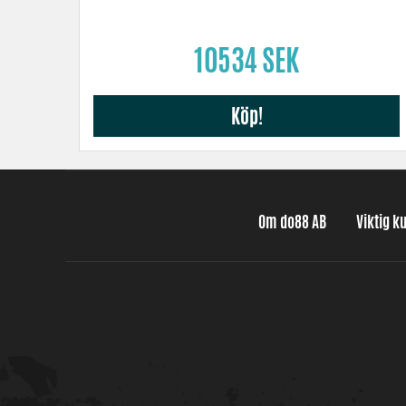
10534 SEK
Köp!
Om do88 AB
Viktig k