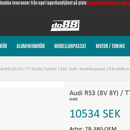
Snabba leveranser från eget lager
Kundtjänst på plats
Produktutveckling in-hous
EHÖR
ALUMINIUMRÖR
MODELLANPASSAT
MOTOR / TUNING
di RS3 (8V 8Y) / TT RS (8S) Tryckrör | RS3 - Audi - Modellanpassat | från do88.se
Audi RS3 (8V 8Y) / T
do88
10534
SEK
Artnr:
TR-380-OEM