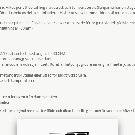
d vilket gör att de tål höga laddtryck och temperaturer. Slangarna har en stega
. För att runda av detta kit inkluderar vi starka slangklämmor för en säker och läc
ler du har på din bil. En version är slangar anpassade för originalstorlek på int
anslutningar (80mm).
.17psi) jämfört med original, 440 CFM.
erat i en snygg svart pulverlack.
intercoolern och spjällhuset. Röret är betydligt grövre än original med mjuka, 
metanolinsprutning eller uttag för laddtrycksgivare.
yck och temperaturer.
rcirkuleringen från dumpventilen.
lbehör.
rträffar original med bättre flöde och ökad tillförlitlighet och är vad du behöver