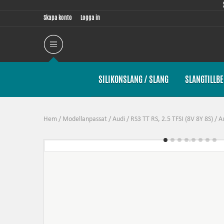
Skapa konto
Logga in
SILIKONSLANG / SLANG
SLANGTILLB
Hem
/
Modellanpassat
/
Audi
/
RS3 TT RS, 2.5 TFSI (8V 8Y 8S)
/
Au