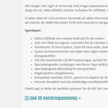
Alla slangar som ingår är armerade med 4 lager polyesterarami
slang och rör, vilket effektivt minskar turbulens för luftflödet
Vi säljer detta kit i två versioner beroende på vilken intercoo
att matcha vår do88-intercooler (ICM-420) med större slang
Egenskaper:
Bättre luftflöde och minskat mottryck för din motor!
31% mer flöde än original, med 638 CFM @ 150mbar (2
Dornbockat 70 mm tryckrör, turbo till intercooler, lack
Gjutet aluminiumtryckrör som löper hela vägen mellan 
läckagepunkter.
Två CNC-bearbetade 1/8 NPT-anslutningar, perfekt för 
Specialdesignade tryckslangar som klarar höga laddtr
Specialdesignad silikonslang för dumpventilen.
Högkvalitativa slangklämmor.
Kompatibel med bilar 2019+, genom en adapter för åte
Kommer komplett med alla nödvändiga installationstil
Enkelt sagt är detta det perfekta systemet för din bil! Det öve
Länk till monteringsanvisning »