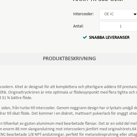
Intercooler:
Antal:
SNABBA LEVERANSER
PRODUKTBESKRIVNING
ntercoolern. Kitet är designat för att komplettera och ytterligare addera till pre
1000hk. Originaltryckrören är inte optimala ur flödessynpunkt med flera tighta och
 31 % bättre flöde.
sidan, från turbo till intercooler. Genom noggrann design har vi lyckats undgå de
r till ökat flöde. Det kommer i en diskret, mattsvart pulverlack för snyggt utse
idan tillverkat av gjuten aluminium med bearbetade flänsar. Det är en solid del mel
 en enorm 86 mm slanganslutning mot intercoolern jämfört med originalrörets 
NC-bearbetade 1/8 NPT-anslutningar, perfekt för metanolinsprutning eller uttag 