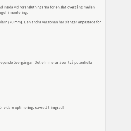
d insida vid röranslutningarna för en slät övergång mellan
kagefri montering.
ercoolern (70 mm). Den andra versionen har slangar anpassade för
svepande övergångar. Det eliminerar även två potentiella
 för vidare optimering, oavsett trimgrad!