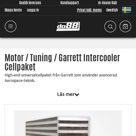
Snabb leverans
Kundsupport
In-house R&D
Skapa konto
Logga in
Privat Inkl. moms
Swedish
Motor / Tuning / Garrett Intercooler
Cellpaket
High-end universalcellpaket från Garrett som använder avancerad
Aerospace-teknik.
Garrett erbjuder både Luft-Luft och Luft-Vatten intercooler cellpaket.
Läs mer
Oavsett om du ska bygga en intercooler för en renodlad racebil eller en
extrem gatbil så är detta det givna valet om du vill ha branschledande
teknik/prestanda. Garrett:s cellpaket är tillverkade för att ge varaktig
kylprestanda för de höga laddtryck och temperaturer som extrema
motorer genererar.
Garrett har över 75 års erfarenhet av laddluftkylare (intercooler) och ses