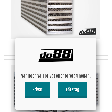
som en ansedd akröt i branschen när det gäller intercooler-design och -
funktion, vilket gör dem till ett givet val för flera ansedda tillverkare av
prestandafordon.
Garrett använder bar and plate teknik för sina cellpaket. Stängerna (bars)
Garrett använder i sina cellpaket är mycket tunnare än de flesta andra
tillverkare kan erbjuda. Detta har en mycket positiv effekt på den aktiva
kylarean, vikten och tryckfallet över cellpaketet. Kylflänsarna som används
är en avancerad komposition av offset-flänsar med hög densitet som
bevisats sänka insugningstemperaturen på ett mycket effektivt sätt.
Luft-Luft Intercooler Cellpaket, Garrett
Varje cellpaket är av Garrett klassat för till en viss effektnivå för att göra
det enkelt för dig att välja rätt cellpaket till ditt projekt.
Vänligen välj privat eller företag nedan.
Privat
Företag