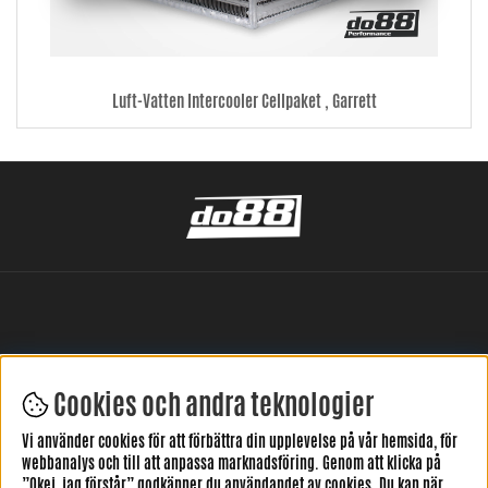
Luft-Vatten Intercooler Cellpaket , Garrett
Cookies och andra teknologier
LÄMNA DIN RECENSION HÄR
Vi använder cookies för att förbättra din upplevelse på vår hemsida, för
webbanalys och till att anpassa marknadsföring. Genom att klicka på
”Okej, jag förstår” godkänner du användandet av cookies. Du kan när