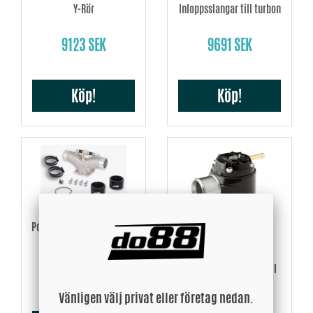
Y-Rör
Inloppsslangar till turbon
9123 SEK
9691 SEK
Köp!
Köp!
Porsche 997.2 Turbo 2010-
Plenum
GFB, DV+ T9302 SXV
Återcirkulerande ventil
7058 SEK
Vänligen välj privat eller företag nedan.
2375 SEK