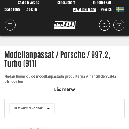
Snabb leverans
Kundsupport
In-house R&D
Skapa konto
Logga in
Privat Inkl. moms
Swedish
Modellanpassat / Porsche / 997.2,
Turbo (911)
Nedan finner du de modellanpassade produkterna vi har till den valda
bilmodellen
Läs mer
Gemensamt för samtliga produkter inom denna kategori är att de är
designade från grunden, av oss, för just din bilmodell. Oavsett vad vi
utvecklar lägger vi stor vikt vid att passformen ska vara så god som
någonsin är möjligt för produkten. Artiklarna innehåller alltid det som
krävs för montering.
Silkonslang
– tål högre tryck, tål högre temperatur, förhöjer utseendet och
ger ökad driftsäkerhet.