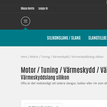
Skapa konto
Logga in
SILIKONSLANG / SLANG
SLANGTILLB
Hem
/
Motor / Tuning
/
Värmeskydd
/
Värmeskyddslang silikon
Motor / Tuning / Värmeskydd / V
Värmeskyddslang silikon
Ofta är det nödvändigt att isolera slangar, kablar eller rör som s
Denna värmeskyddslang är tillverkad av vävd glasfiber som sedan 
på +260° C, under kortare perioder upp till +1000° C.
Materialet denna värmeskyddslang är tillverkat av gör att den b