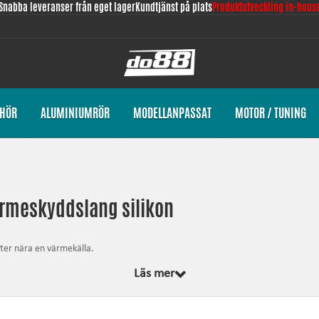
Snabba leveranser från eget lager
Kundtjänst på plats
Produktutveckling in-hous
EHÖR
ALUMINIUMRÖR
MODELLANPASSAT
MOTOR / TUNING
ärmeskyddslang silikon
itter nära en värmekälla.
Läs mer
är belagt med ett speciellt silikon utvändigt, som gör att slangen får dess ege
ehåller sina egenskaper beträffande flexibilitet och förmåga att skydda inom he