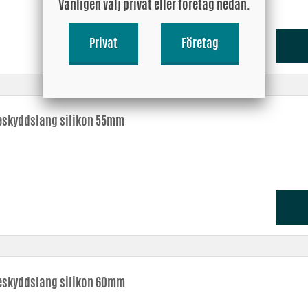
Vänligen välj privat eller företag nedan.
Privat
Företag
skyddslang silikon 55mm
skyddslang silikon 60mm