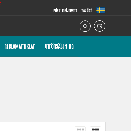
e
Privat Inkl. moms
Swedish
REKLAMARTIKLAR
UTFÖRSÄLJNING
nskaper. Kontinuerligt klarar värmeskyddslang av en temperatur
la sitt temperaturområde.