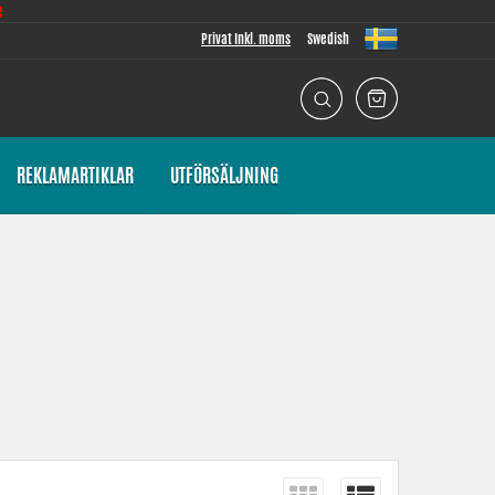
e
Privat Inkl. moms
Swedish
REKLAMARTIKLAR
UTFÖRSÄLJNING
r lägger vi stor vikt vid att passformen ska vara så god som