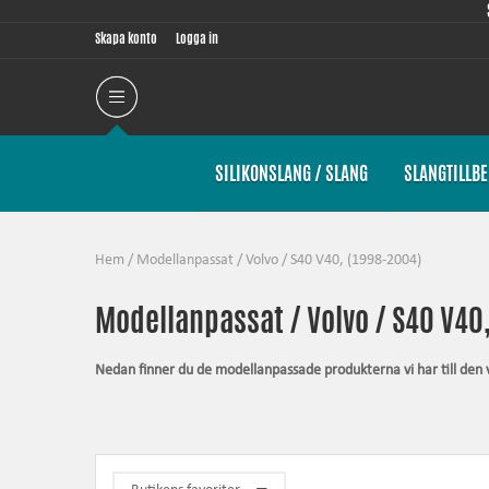
Skapa konto
Logga in
SILIKONSLANG / SLANG
SLANGTILLB
Hem
/
Modellanpassat
/
Volvo
/
S40 V40, (1998-2004)
Modellanpassat / Volvo / S40 V40
Nedan finner du de modellanpassade produkterna vi har till den 
Gemensamt för samtliga produkter inom denna kategori är att de är
någonsin är möjligt för produkten. Artiklarna innehåller alltid d
Silkonslang
– tål högre tryck, tål högre temperatur, förhöjer uts