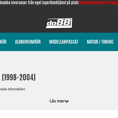
Snabba leveranser från eget lager
Kundtjänst på plats
Produktutveckling in-hous
EHÖR
ALUMINIUMRÖR
MODELLANPASSAT
MOTOR / TUNING
, (1998-2004)
valda bilmodellen
 designade från grunden, av oss, för just din bilmodell. Oavsett vad vi utveckla
Läs mer
et som krävs för montering.
eendet och ger ökad driftsäkerhet.