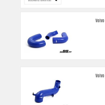
Rörkit
– ökade flöden, lägre tryckfall och mjukare radier ger bät
Intercooler
– ökade flöden, lägre tryckfall samt bättre kylning ger
Vattenkylare
– modern teknik med dubbla rader samt helsvetsade 
Volvo
Oljekylare
– utökad cellpaketsvolym och kylarea motverkar över
Luftfilteravskärmning
– specialdesignade med tätningslister för e
Volvo