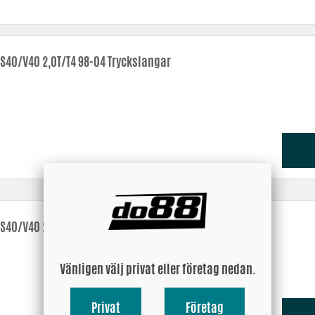
tre gasrespons.
 en större luftmassa i insuget – effekt!
gavlar ger förbättrad kylning och driftsäkerhet.
 S40/V40 2,0T/T4 98-04 Tryckslangar
hettning.
tt väl skärmat utrymme för luftfiltret.
 S40/V40 2,0T/T4 98-04 Insugsslang
Vänligen välj privat eller företag nedan.
Privat
Företag