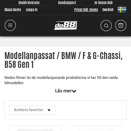
Snabb leverans
Kundsupport
In-house R&D
Skapa konto
Logga in
Privat Inkl. moms
Swedish
Modellanpassat / BMW / F & G-Chassi,
B58 Gen 1
Nedan finner du de modellanpassade produkterna vi har till den valda
bilmodellen
Läs mer
Gemensamt för samtliga produkter inom denna kategori är att de är
designade från grunden, av oss, för just din bilmodell. Oavsett vad vi
utvecklar lägger vi stor vikt vid att passformen ska vara så god som
någonsin är möjligt för produkten. Artiklarna innehåller alltid det som
krävs för montering.
Silkonslang
– tål högre tryck, tål högre temperatur, förhöjer utseendet och
ger ökad driftsäkerhet.