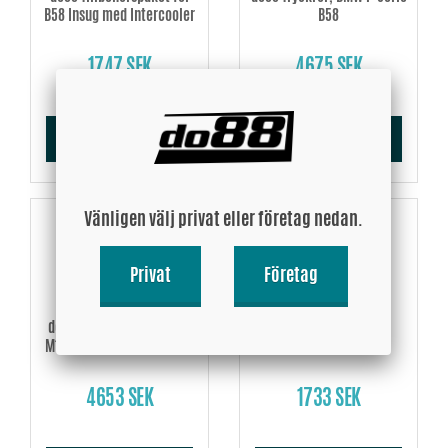
B58 Insug med Intercooler
B58
1747 SEK
4675 SEK
Köp!
Köp!
Vänligen välj privat eller företag nedan.
Privat
Företag
do88 Insugssystem, BMW
LF-260, Air filter
M140i M240i 340i 440i F3X
4653 SEK
1733 SEK