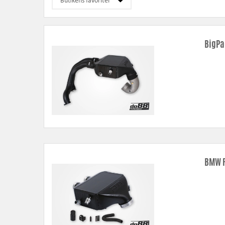
Intercooler
– ökade flöden, lägre tryckfall samt bättre kylning ger
Vattenkylare
– modern teknik med dubbla rader samt helsvetsade 
BigPa
Oljekylare
– utökad cellpaketsvolym och kylarea motverkar över
Luftfilteravskärmning
– specialdesignade med tätningslister för e
BMW F