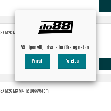
8X M2C M3 M4 Motoroljekylare Racing
Vänligen välj privat eller företag nedan.
Privat
Företag
8X M2C M3 M4 Insugssystem