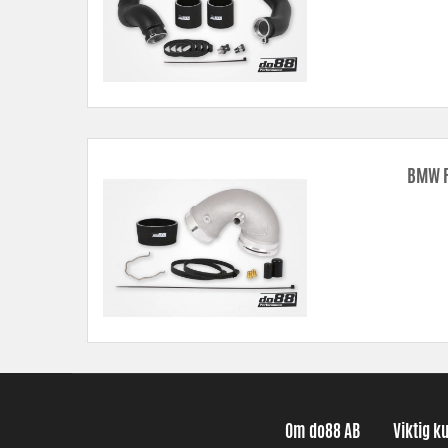
BMW F
Om do88 AB
Viktig k