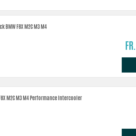
 en större luftmassa i insuget – effekt!
gavlar ger förbättrad kylning och driftsäkerhet.
ck BMW F8X M2C M3 M4
hettning.
tt väl skärmat utrymme för luftfiltret.
FR.
8X M2C M3 M4 Performance Intercooler