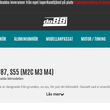
Snabba leveranser från eget lager
Kundtjänst på plats
Produktutveckling in-hous
EHÖR
ALUMINIUMRÖR
MODELLANPASSAT
MOTOR / TUNING
F87, S55 (M2C M3 M4)
valda bilmodellen
 designade från grunden, av oss, för just din bilmodell. Oavsett vad vi utveckla
et som krävs för montering.
Läs mer
eendet och ger ökad driftsäkerhet.
tre gasrespons.