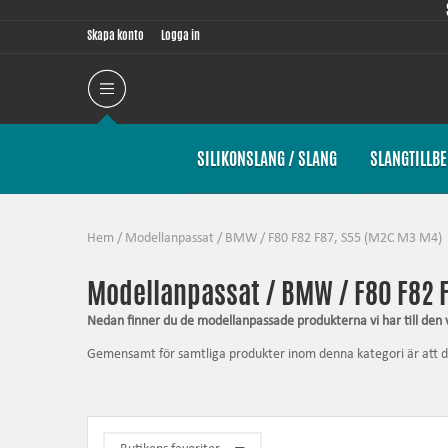
Skapa konto
Logga in
SILIKONSLANG / SLANG
SLANGTILLB
Hem
/
Modellanpassat
/
BMW
/
F80 F82 F87, S55 (M2C M3 M4)
Modellanpassat / BMW / F80 F82 
Nedan finner du de modellanpassade produkterna vi har till den 
Gemensamt för samtliga produkter inom denna kategori är att de är
någonsin är möjligt för produkten. Artiklarna innehåller alltid d
Silkonslang
– tål högre tryck, tål högre temperatur, förhöjer uts
Rörkit
– ökade flöden, lägre tryckfall och mjukare radier ger bät