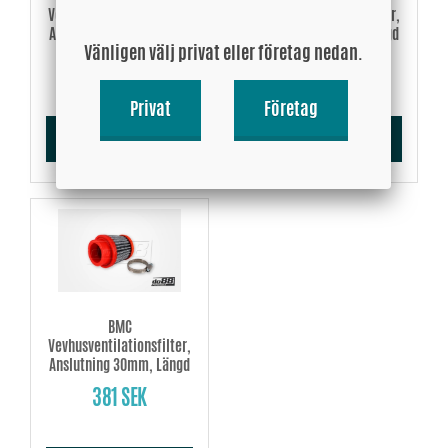
Vevhusventilationsfilter,
Vevhusventilationsfilter,
Anslutning 20mm, Längd
Anslutning 25mm, Längd
Vänligen välj privat eller företag nedan.
47mm
47mm
381 SEK
381 SEK
Privat
Företag
Köp!
Köp!
BMC
Vevhusventilationsfilter,
Anslutning 30mm, Längd
47mm
381 SEK