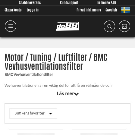
Snabb leverans
Kundsupport
In-house R&D
Skapa konto
Logga in
Privat Inkl. moms
Swedish
Motor / Tuning / Luftfilter / BMC
Vevhusventilationsfilter
BMC Vevhusventilationsfilter
Vevhusventilationen är en viktig del för att få en välmående och
välfungerade motor. Flödet igenom filtret måste vara god, annars sätter
Läs mer
filtret snart igen vilket kan få negativa konsekvenser. Samtidigt måste
filtreringen vara tillräckligt för att förhindra smuts och föroreningar från
att nå in i motorn.
Ett bra filter är ett måste – välj BMC!