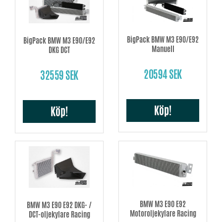
gasrespons.
Intercooler
– ökade flöden, lägre tryckfall samt bättre kylning ger en
större luftmassa i insuget – effekt!
BigPack BMW M3 E90/E92
BigPack BMW M3 E90/E92
Manuell
DKG DCT
Vattenkylare
– modern teknik med dubbla rader samt helsvetsade gavlar
ger förbättrad kylning och driftsäkerhet.
20594 SEK
32559 SEK
Oljekylare
– utökad cellpaketsvolym och kylarea motverkar överhettning.
Luftfilteravskärmning
– specialdesignade med tätningslister för ett väl
skärmat utrymme för luftfiltret.
Köp!
Köp!
BMW M3 E90 E92
BMW M3 E90 E92 DKG- /
Motoroljekylare Racing
DCT-oljekylare Racing