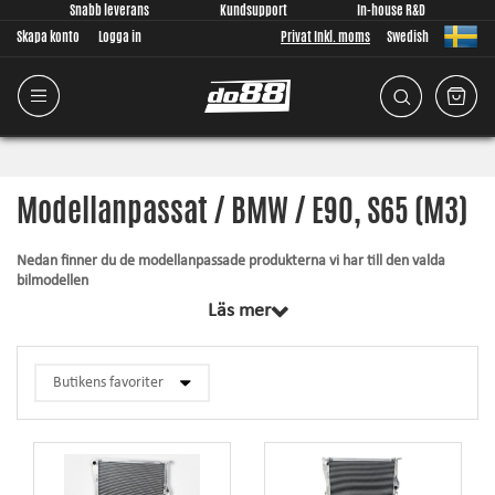
Snabb leverans
Kundsupport
In-house R&D
Skapa konto
Logga in
Privat Inkl. moms
Swedish
Modellanpassat / BMW / E90, S65 (M3)
Nedan finner du de modellanpassade produkterna vi har till den valda
bilmodellen
Läs mer
Gemensamt för samtliga produkter inom denna kategori är att de är
designade från grunden, av oss, för just din bilmodell. Oavsett vad vi
utvecklar lägger vi stor vikt vid att passformen ska vara så god som
någonsin är möjligt för produkten. Artiklarna innehåller alltid det som
krävs för montering.
Silkonslang
– tål högre tryck, tål högre temperatur, förhöjer utseendet och
ger ökad driftsäkerhet.
Rörkit
– ökade flöden, lägre tryckfall och mjukare radier ger bättre