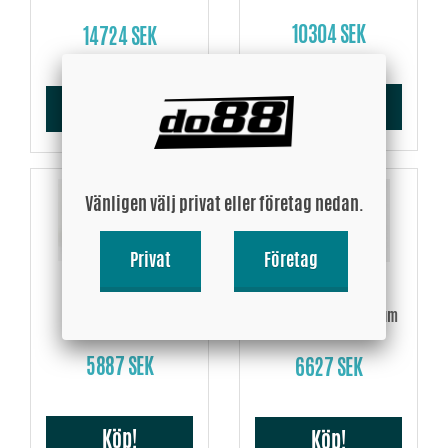
10304 SEK
14724 SEK
Köp!
Köp!
Vänligen välj privat eller företag nedan.
Privat
Företag
BMW M3 E90 E92
BMW M3 E90 E92
Servokylare Racing
Vattenkylare Aluminium
5887 SEK
6627 SEK
Köp!
Köp!