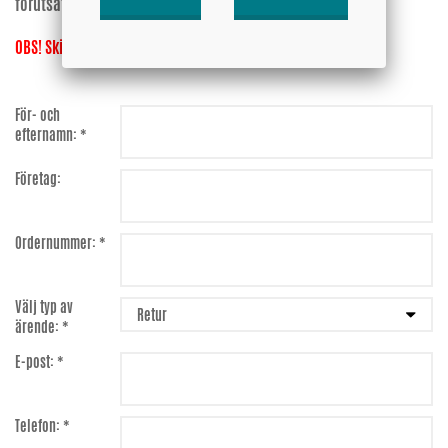
förutsatt att varorna är i ursprungligt skick.
OBS! Skicka inget till oss innan du fått ett godkännande!
För- och
efternamn: *
Företag:
Ordernummer: *
Välj typ av
ärende: *
E-post: *
Telefon: *