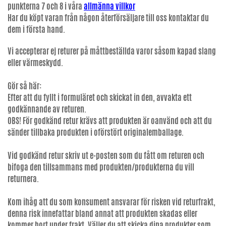
punkterna 7 och 8 i våra
allmänna villkor
Har du köpt varan från någon återförsäljare till oss kontaktar du
dem i första hand.
Vi accepterar ej returer på måttbeställda varor såsom kapad slang
eller värmeskydd.
Gör så här:
Efter att du fyllt i formuläret och skickat in den, avvakta ett
godkännande av returen.
OBS! För godkänd retur krävs att produkten är oanvänd och att du
sänder tillbaka produkten i oförstört originalemballage.
Vid godkänd retur skriv ut e-posten som du fått om returen och
bifoga den tillsammans med produkten/produkterna du vill
returnera.
Kom ihåg att du som konsument ansvarar för risken vid returfrakt,
denna risk innefattar bland annat att produkten skadas eller
kommer bort under frakt. Väljer du att skicka dina produkter som