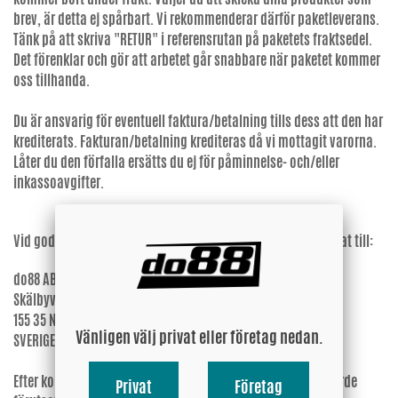
brev, är detta ej spårbart. Vi rekommenderar därför paketleverans.
Tänk på att skriva "RETUR" i referensrutan på paketets fraktsedel.
Det förenklar och gör att arbetet går snabbare när paketet kommer
oss tillhanda.
Du är ansvarig för eventuell faktura/betalning tills dess att den har
krediterats. Fakturan/betalning krediteras då vi mottagit varorna.
Låter du den förfalla ersätts du ej för påminnelse- och/eller
inkassoavgifter.
Vid godkänd retur/reklamation skicka varorna väl emballerat till:
do88 AB
Skälbyvägen 14
155 35 NYKVARN
Vänligen välj privat eller företag nedan.
SVERIGE
Efter kontroll av returnerade varor återbetalas dess fulla värde
Privat
Företag