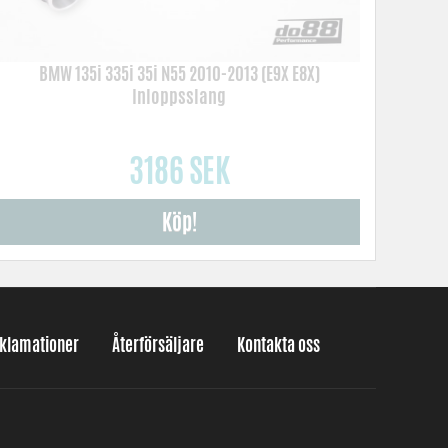
BMW 135i 335i 35i N55 2010-2013 (E9X E8X)
Inloppsslang
3186 SEK
Köp!
eklamationer
Återförsäljare
Kontakta oss