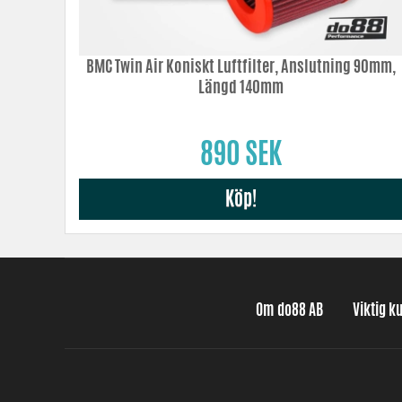
BMC Twin Air Koniskt Luftfilter, Anslutning 90mm,
Längd 140mm
890 SEK
Köp!
Om do88 AB
Viktig k