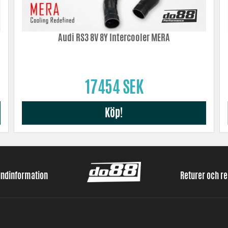
Audi RS3 8V 8Y Intercooler MERA
17454 SEK
Köp!
undinformation
Returer och r