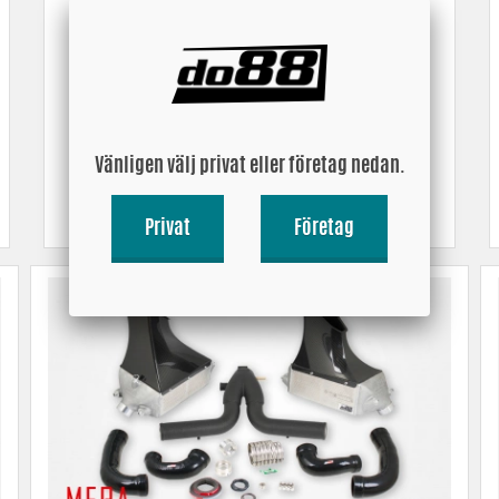
Vänligen välj privat eller företag nedan.
F & G-Chassi, B58 Gen 1
Privat
Företag