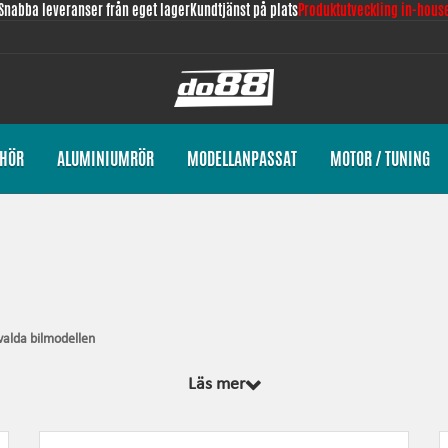
Snabba leveranser från eget lager
Kundtjänst på plats
Produktutveckling in-hous
EHÖR
ALUMINIUMRÖR
MODELLANPASSAT
MOTOR / TUNING
valda bilmodellen
 designade från grunden, av oss, för just din bilmodell. Oavsett vad vi utveckla
Läs mer
et som krävs för montering.
eendet och ger ökad driftsäkerhet.