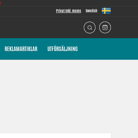
e
Privat Inkl. moms
Swedish
REKLAMARTIKLAR
UTFÖRSÄLJNING
r lägger vi stor vikt vid att passformen ska vara så god som