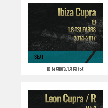
Rörkit
– ökade flöden, lägre tryckfall och mjukare radier ger bät
Intercooler
– ökade flöden, lägre tryckfall samt bättre kylning ger
Vattenkylare
– modern teknik med dubbla rader samt helsvetsade 
Oljekylare
– utökad cellpaketsvolym och kylarea motverkar över
Luftfilteravskärmning
– specialdesignade med tätningslister för e
Ibiza Cupra, 1.8 TSI (6J)