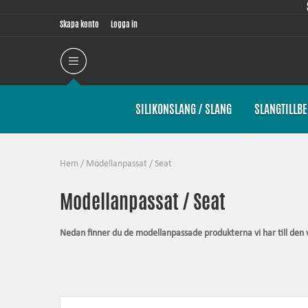
Skapa konto
Logga in
SILIKONSLANG / SLANG
SLANGTILLB
Hem
/
Modellanpassat
/
Seat
Modellanpassat / Seat
Nedan finner du de modellanpassade produkterna vi har till den 
Gemensamt för samtliga produkter inom denna kategori är att de är
någonsin är möjligt för produkten. Artiklarna innehåller alltid d
Silkonslang
– tål högre tryck, tål högre temperatur, förhöjer uts