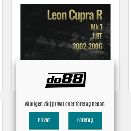
tre gasrespons.
 en större luftmassa i insuget – effekt!
gavlar ger förbättrad kylning och driftsäkerhet.
hettning.
tt väl skärmat utrymme för luftfiltret.
Leon Cupra R, 1.8T (Mk 1)
Vänligen välj privat eller företag nedan.
Privat
Företag