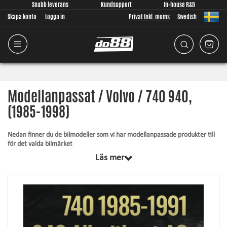
Snabb leverans
Kundsupport
In-house R&D
Skapa konto
Logga in
Privat Inkl. moms
Swedish
Modellanpassat / Volvo / 740 940,
(1985-1998)
Nedan finner du de bilmodeller som vi har modellanpassade produkter till
för det valda bilmärket
Läs mer
Gemensamt för samtliga produkter inom denna kategori är att de är
designade från grunden, av oss, för just din bilmodell. Oavsett vad vi
utvecklar lägger vi stor vikt vid att passformen ska vara så god som
någonsin är möjligt för produkten. Artiklarna innehåller alltid det som
krävs för montering.
Silkonslang
– tål högre tryck, tål högre temperatur, förhöjer utseendet och
ger ökad driftsäkerhet.