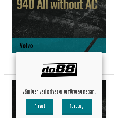
Rörkit
– ökade flöden, lägre tryckfall och mjukare radier ger bättre
gasrespons.
Intercooler
– ökade flöden, lägre tryckfall samt bättre kylning ger en
större luftmassa i insuget – effekt!
Vattenkylare
– modern teknik med dubbla rader samt helsvetsade gavlar
ger förbättrad kylning och driftsäkerhet.
Oljekylare
– utökad cellpaketsvolym och kylarea motverkar överhettning.
Luftfilteravskärmning
– specialdesignade med tätningslister för ett väl
skärmat utrymme för luftfiltret.
740 1985-1991, 940 utan AC
Vänligen välj privat eller företag nedan.
Privat
Företag