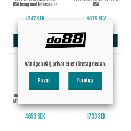
B58 Insug med Intercooler
B58
1747 SEK
4675 SEK
Köp!
Köp!
Vänligen välj privat eller företag nedan.
Privat
Företag
do88 Insugssystem, BMW
LF-260, Air filter
M140i M240i 340i 440i F3X
4653 SEK
1733 SEK