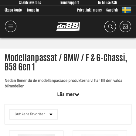
Snabb leverans
Kundsupport
In-house R&D
Skapa konto
Logga in
Privat Inkl. moms
Swedish
Modellanpassat / BMW / F & G-Chassi,
B58 Gen 1
Nedan finner du de modellanpassade produkterna vi har till den valda
bilmodellen
Läs mer
Gemensamt för samtliga produkter inom denna kategori är att de är
designade från grunden, av oss, för just din bilmodell. Oavsett vad vi
utvecklar lägger vi stor vikt vid att passformen ska vara så god som
någonsin är möjligt för produkten. Artiklarna innehåller alltid det som
krävs för montering.
Silkonslang
– tål högre tryck, tål högre temperatur, förhöjer utseendet och
ger ökad driftsäkerhet.