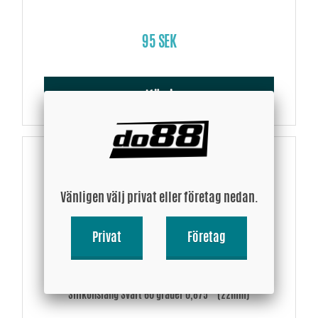
95 SEK
Köp!
Vänligen välj privat eller företag nedan.
Privat
Företag
Silikonslang Svart 60 grader 0,875´´ (22mm)