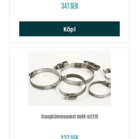
341 SEK
Köp!
Slangklämmepaket do88-kit219
237 SEK