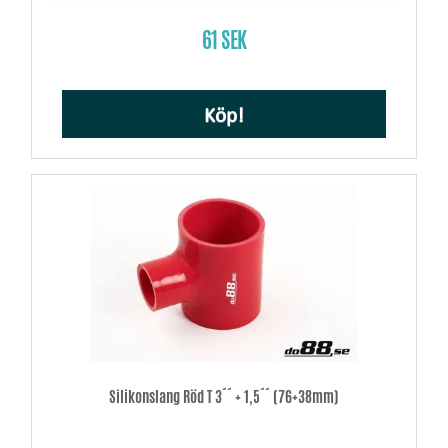
61 SEK
Köp!
Silikonslang Röd T 3´´ + 1,5´´ (76+38mm)