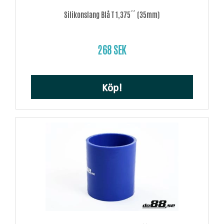
Silikonslang Blå T 1,375´´ (35mm)
268 SEK
Köp!