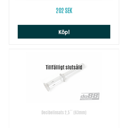
202 SEK
Köp!
Decibelinsats 2,5´´ (63mm)