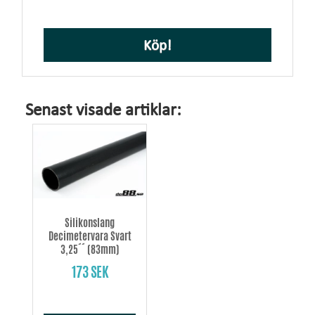
Köp!
Senast visade artiklar:
Silikonslang
Decimetervara Svart
3,25´´ (83mm)
173 SEK