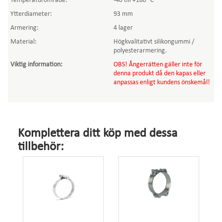
Temperaturområde:
-40 till +180 °C
Ytterdiameter:
93 mm
Armering:
4 lager
Material:
Högkvalitativt silikongummi /
polyesterarmering.
Viktig information
:
OBS! Ångerrätten gäller inte för
denna produkt då den kapas eller
anpassas enligt kundens önskemål!
Komplettera ditt köp med dessa
tillbehör: