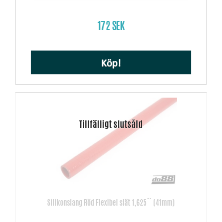
172 SEK
Köp!
Silikonslang Röd Flexibel slät 1,625´´ (41mm)