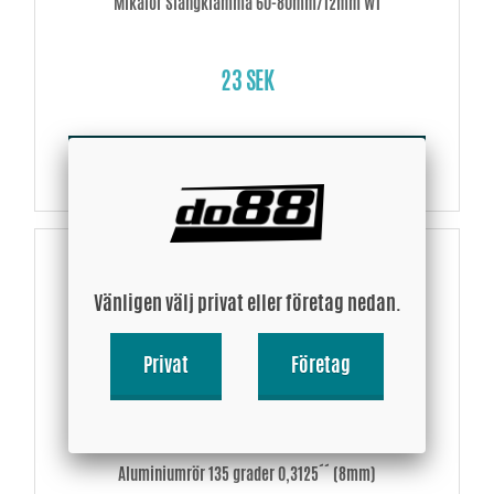
Mikalor Slangklämma 60-80mm/12mm W1
23 SEK
Köp!
Vänligen välj privat eller företag nedan.
Privat
Företag
Aluminiumrör 135 grader 0,3125´´ (8mm)