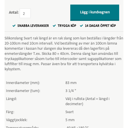
Lägg i kundvagnen
Antal:
SNABBA LEVERANSER
TRYGGA KÖP
14 DAGAR ÖPPET KÖP
Silikonslang Svart rak längd är en rak slang som kan beställas i längder från
20-100cm med 10cm intervall. Vid beställning av mer än 100cm lämna
kommentar i kassan hur slangen ska levereras då den lagerförs på
enmeterslängder T.ex. Skicka 80 + 40cm. Denna slang kan användas till
tryckapplikationer såsom turbo till intercooler samt sugapplikationer som
luftfilter till insug mm. Passar även bra för att transportera kylvätska i
kylsystem.
Innerdiameter (mm):
83 mm
Innerdiameter (tum):
3 1/4 "
Längd:
Välj i rullista (Antal = längd i
decimeter)
Färg:
Svart
Väggtjocklek:
5 mm