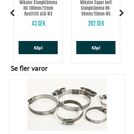
Mikalor Slangklämma
Mikalor Super bolt
80-100mm/12mm
Slangklämma 88-
Rostfritt stål W3
96mm/20mm W5
43 SEK
282 SEK
Köp!
Köp!
Se fler varor