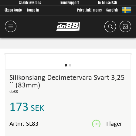
Snabb leverans
Kundsupport
In-house R&D
Skapa konto
Logga in
Privat Inkl. moms
Swedish
Silikonslang Decimetervara Svart 3,25
´´ (83mm)
do88
173
SEK
Artnr:
SL83