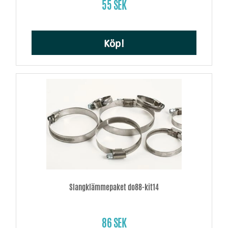
55 SEK
Köp!
Slangklämmepaket do88-kit14
86 SEK