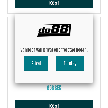
Köp!
Vänligen välj privat eller företag nedan.
Privat
Företag
Saab 9-3 TTiD 08-11 Turbo utloppsslang
658 SEK
Köp!