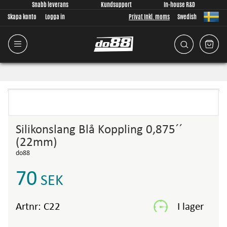
Snabb leverans
Kundsupport
In-house R&D
Skapa konto
Logga in
Privat Inkl. moms
Swedish
Silikonslang Blå Koppling 0,875´´
(22mm)
do88
70
SEK
Artnr:
C22