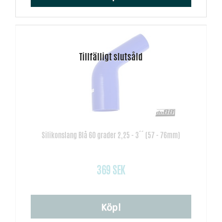
Silikonslang Blå 60 grader 2,25 - 3´´ (57 - 76mm)
369 SEK
Köp!