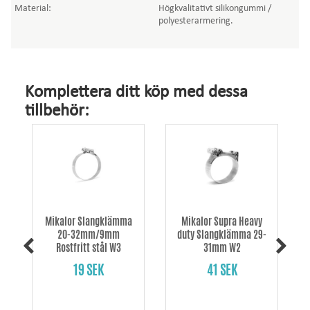
Material:
Högkvalitativt silikongummi /
polyesterarmering.
Komplettera ditt köp med dessa
tillbehör:
Mikalor Slangklämma
Mikalor Supra Heavy
20-32mm/9mm
duty Slangklämma 29-
Rostfritt stål W3
31mm W2
19 SEK
41 SEK