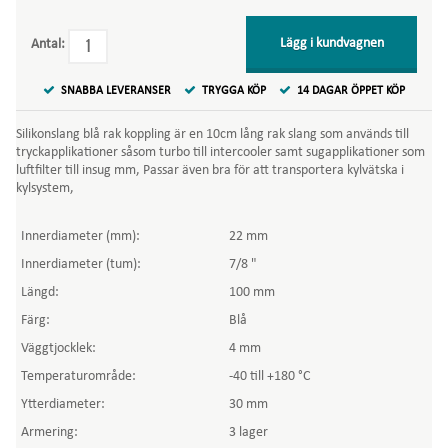
Lägg i kundvagnen
Antal:
SNABBA LEVERANSER
TRYGGA KÖP
14 DAGAR ÖPPET KÖP
Silikonslang blå rak koppling är en 10cm lång rak slang som används till
tryckapplikationer såsom turbo till intercooler samt sugapplikationer som
luftfilter till insug mm, Passar även bra för att transportera kylvätska i
kylsystem,
Innerdiameter (mm):
22 mm
Innerdiameter (tum):
7/8 "
Längd:
100 mm
Färg:
Blå
Väggtjocklek:
4 mm
Temperaturområde:
-40 till +180 °C
Ytterdiameter:
30 mm
Armering:
3 lager