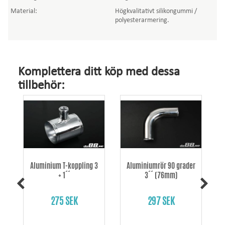
Material:
Högkvalitativt silikongummi /
polyesterarmering.
Komplettera ditt köp med dessa
tillbehör:
Aluminium T-koppling 3
Aluminiumrör 90 grader
+ 1´´
3´´ (76mm)
275 SEK
297 SEK