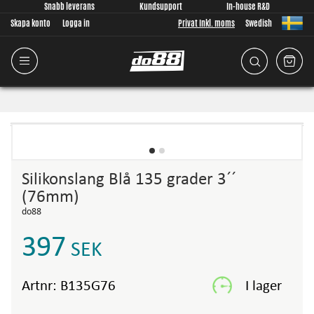
Snabb leverans
Kundsupport
In-house R&D
Skapa konto
Logga in
Privat Inkl. moms
Swedish
Silikonslang Blå 135 grader 3´´
(76mm)
do88
397
SEK
Artnr:
B135G76