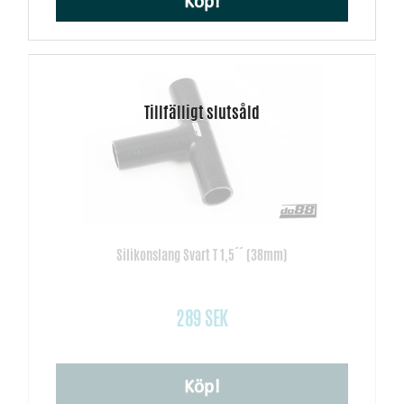
Köp!
Silikonslang Svart T 1,5´´ (38mm)
289 SEK
Köp!