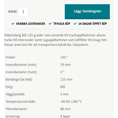
Lägg i kundvagnen
Antal:
SNABBA LEVERANSER
TRYGGA KÖP
14 DAGAR ÖPPET KÖP
Silikonslang Blå 135 grader som används till tryckapplikationer såsom
turbo till intercooler samt sugapplikationer som luftfilter till insug mm.
Passar även bra för att transportera kylvätska i kylsystem.
Vinkel:
135 °
Innerdiameter (mm):
76 mm
Innerdiameter (tum):
3 "
Benlängd (se bild):
125 mm
Färg:
Blå
Väggtjocklek:
5 mm
Temperaturområde:
-40 till +180 °C
Ytterdiameter:
86 mm
Armering:
4 lager