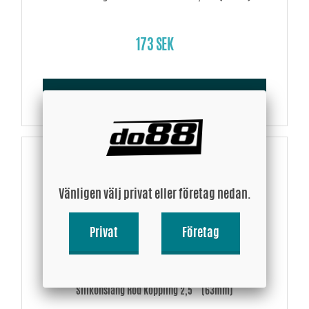
173 SEK
Köp!
Vänligen välj privat eller företag nedan.
Privat
Företag
Silikonslang Röd Koppling 2,5´´ (63mm)