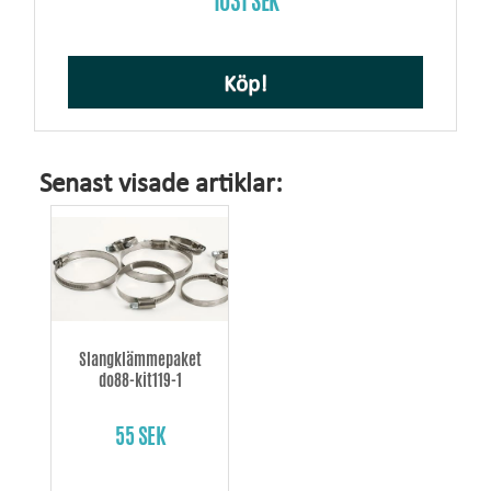
1031 SEK
Köp!
Senast visade artiklar:
Slangklämmepaket
do88-kit119-1
55 SEK