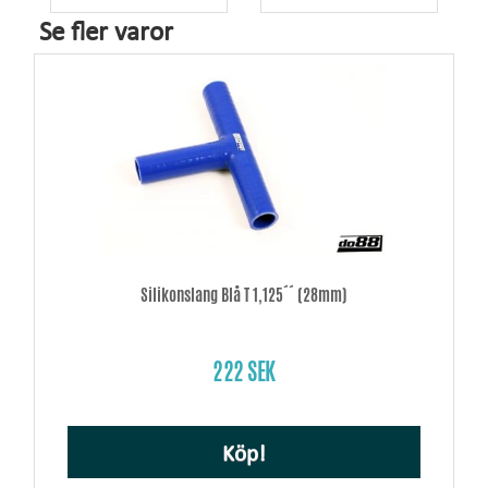
Se fler varor
Silikonslang Blå T 1,125´´ (28mm)
222 SEK
Köp!