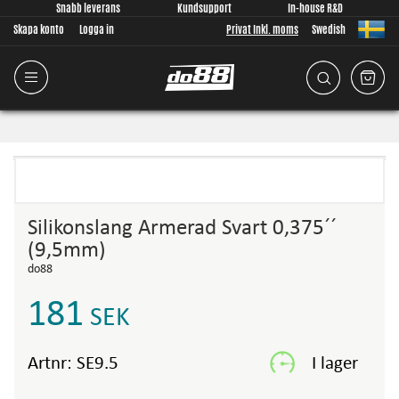
Snabb leverans
Kundsupport
In-house R&D
Skapa konto
Logga in
Privat Inkl. moms
Swedish
Silikonslang Armerad Svart 0,375´´
(9,5mm)
do88
181
SEK
Artnr:
SE9.5