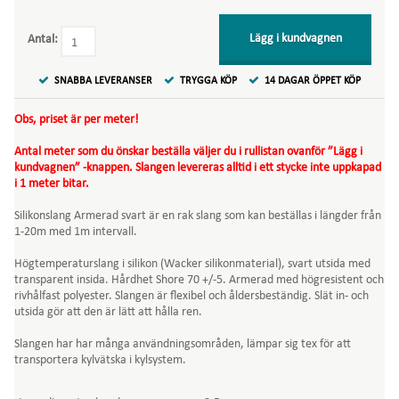
Lägg i kundvagnen
Antal:
SNABBA LEVERANSER
TRYGGA KÖP
14 DAGAR ÖPPET KÖP
Obs, priset är per meter!
Antal meter som du önskar beställa väljer du i rullistan ovanför ”Lägg i
kundvagnen” -knappen. Slangen levereras alltid i ett stycke inte uppkapad
i 1 meter bitar.
Silikonslang Armerad svart är en rak slang som kan beställas i längder från
1-20m med 1m intervall.
Högtemperaturslang i silikon (Wacker silikonmaterial), svart utsida med
transparent insida. Hårdhet Shore 70 +/-5. Armerad med högresistent och
rivhålfast polyester. Slangen är flexibel och åldersbeständig. Slät in- och
utsida gör att den är lätt att hålla ren.
Slangen har har många användningsområden, lämpar sig tex för att
transportera kylvätska i kylsystem.