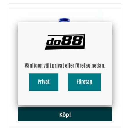
Vänligen välj privat eller företag nedan.
Silikonslang Blå 0,625-0,875´´ (16-22mm)
Privat
Företag
109 SEK
Köp!