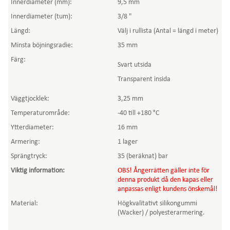
Innerdiameter (mm):
9,5 mm
Innerdiameter (tum):
3/8 "
Längd:
Välj i rullista (Antal = längd i meter)
Minsta böjningsradie:
35 mm
Färg:
Svart utsida
Transparent insida
Väggtjocklek:
3,25 mm
Temperaturområde:
-40 till +180 °C
Ytterdiameter:
16 mm
Armering:
1 lager
Sprängtryck:
35 (beräknat) bar
Viktig information
:
OBS! Ångerrätten gäller inte för
denna produkt då den kapas eller
anpassas enligt kundens önskemål!
Material:
Högkvalitativt silikongummi
(Wacker) / polyesterarmering.