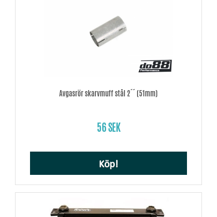
Avgasrör skarvmuff stål 2´´ (51mm)
56 SEK
Köp!