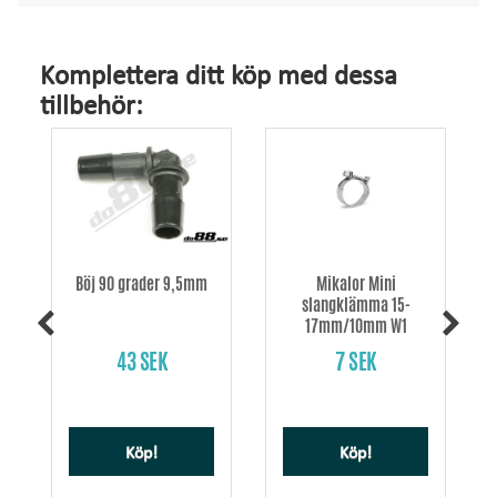
Komplettera ditt köp med dessa
tillbehör:
Böj 90 grader 9,5mm
Mikalor Mini
slangklämma 15-
17mm/10mm W1
43 SEK
7 SEK
Köp!
Köp!