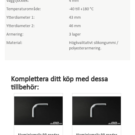
Väggtjocklek:
4 mm
Temperaturområde:
-40 till +180 °C
Ytterdiameter 1:
43 mm
Ytterdiameter 2:
46 mm
Armering:
3 lager
Material:
Högkvalitativt silikongummi /
polyesterarmering.
Komplettera ditt köp med dessa
tillbehör: