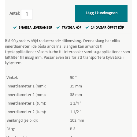
Lägg i kundvagnen
Antal:
SNABBA LEVERANSER
TRYGGA KÖP
14 DAGAR ÖPPET KÖP
Blå 90 graders böjd reducerande silikonslang. Denna slang har olika
innerdiameter i de båda ändarna. Slangen kan används till
tryckapplikationer såsom turbo till intercooler samt sugapplikationer som
luftfilter till insug mm. Passar även bra för att transportera kylvätska i
kylsystem.
Vinkel:
90 °
Innerdiameter 1 (mm):
35 mm
Innerdiameter 2 (mm):
38 mm
Innerdiameter 1 (tum):
1 1/4 "
Innerdiameter 2 (tum):
1 1/2 "
Benlängd (se bild):
102 mm
Färg:
Blå