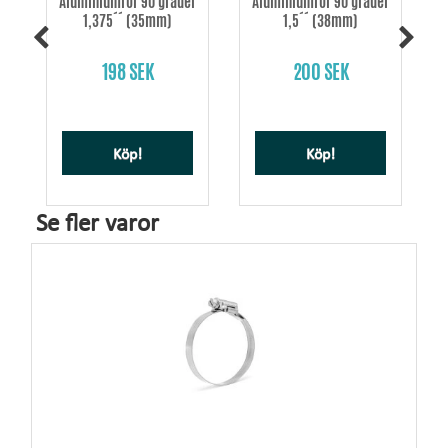
Aluminiumrör 90 grader
Aluminiumrör 90 grader
1,375´´ (35mm)
1,5´´ (38mm)
198 SEK
200 SEK
Köp!
Köp!
Se fler varor