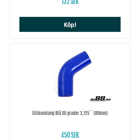
132 SEK
Köp!
Silikonslang Blå 60 grader 3,125´´ (80mm)
450 SEK