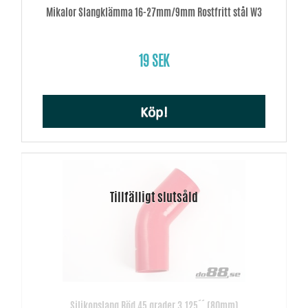
Mikalor Slangklämma 16-27mm/9mm Rostfritt stål W3
19 SEK
Köp!
Silikonslang Röd 45 grader 3,125´´ (80mm)