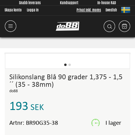
Snabb leverans
Kundsupport
In-house R&D
Skapa konto
Logga in
Privat Inkl. moms
Swedish
Silikonslang Blå 90 grader 1,375 - 1,5
´´ (35 - 38mm)
do88
193
SEK
Artnr:
BR90G35-38