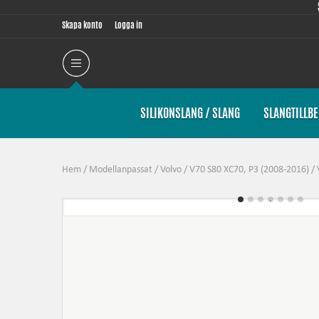
Skapa konto
Logga in
SILIKONSLANG / SLANG
SLANGTILLB
Hem
/
Modellanpassat
/
Volvo
/
V70 S80 XC70, P3 (2008-2016)
/