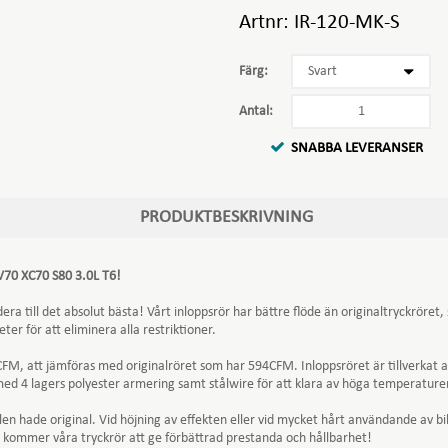
Artnr:
IR-120-MK-S
Färg:
Antal:
SNABBA LEVERANSER
PRODUKTBESKRIVNING
V70 XC70 S80 3.0L T6!
ra till det absolut bästa! Vårt inloppsrör har bättre flöde än originaltryckröret, 
r för att eliminera alla restriktioner.
9CFM, att jämföras med originalröret som har 594CFM. Inloppsröret är tillverkat a
 med 4 lagers polyester armering samt stålwire för att klara av höga temperature
ilen hade original. Vid höjning av effekten eller vid mycket hårt användande av bil
g kommer våra tryckrör att ge förbättrad prestanda och hållbarhet!