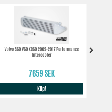
Volvo S60 V60 XC60 2009-2017 Performance
Volvo S6
Intercooler
7659 SEK
Köp!