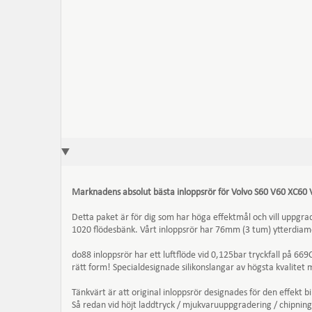
Marknadens absolut bästa inloppsrör för Volvo S60 V60 XC60 
Detta paket är för dig som har höga effektmål och vill uppgrade
1020 flödesbänk. Vårt inloppsrör har 76mm (3 tum) ytterdiamete
do88 inloppsrör har ett luftflöde vid 0,125bar tryckfall på 66
rätt form! Specialdesignade silikonslangar av högsta kvalitet
Tänkvärt är att original inloppsrör designades för den effekt b
Så redan vid höjt laddtryck / mjukvaruuppgradering / chipnin