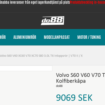
Snabba leveranser från eget lager
Kundtjänst på plats
Produktutveckling in-hous
EHÖR
ALUMINIUMRÖR
MODELLANPASSAT
MOTOR / TUNING
Volvo S60 V60 XC60 V70 XC70 S80 3.0L T6 Inloppsrör | V70 II / X
Volvo S60 V60 V70 T6
Kolfiberkåpa
do88
9069
SEK