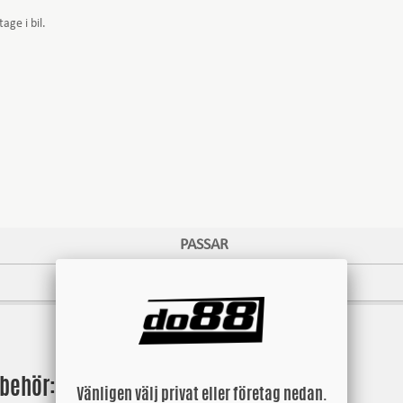
ge i bil.
PASSAR
OE-REF / ERSÄTTER
lbehör:
Vänligen välj privat eller företag nedan.