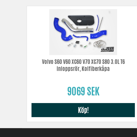
Volvo S60 V60 XC60 V70 XC70 S80 3.0L T6
Inloppsrör, Kolfiberkåpa
9069 SEK
Köp!