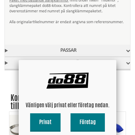
Paket med passande slangklämmor
finns under fliken "Tillbehör",
slangklämmepaket do88-kitxxx. Kontrollera att numret på kitet
överensstämmer med numret på slangklämmepaketet.
Alla originalartikelnummer är endast angivna som referensnummer.
PASSAR
OE-REF / ERSÄTTER
Komplettera ditt köp med dessa
tillbehör:
Vänligen välj privat eller företag nedan.
Privat
Företag