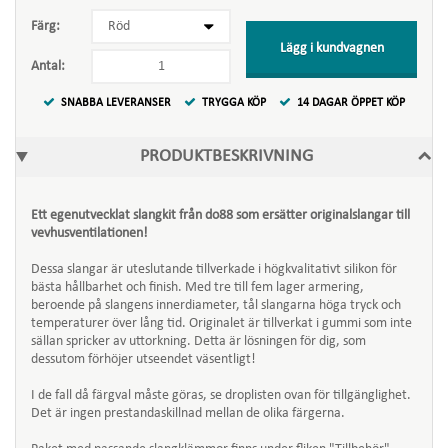
Färg:
Lägg i kundvagnen
Antal:
SNABBA LEVERANSER
TRYGGA KÖP
14 DAGAR ÖPPET KÖP
PRODUKTBESKRIVNING
Ett egenutvecklat slangkit från do88 som ersätter originalslangar till
vevhusventilationen!
Dessa slangar är uteslutande tillverkade i högkvalitativt silikon för
bästa hållbarhet och finish. Med tre till fem lager armering,
beroende på slangens innerdiameter, tål slangarna höga tryck och
temperaturer över lång tid. Originalet är tillverkat i gummi som inte
sällan spricker av uttorkning. Detta är lösningen för dig, som
dessutom förhöjer utseendet väsentligt!
I de fall då färgval måste göras, se droplisten ovan för tillgänglighet.
Det är ingen prestandaskillnad mellan de olika färgerna.