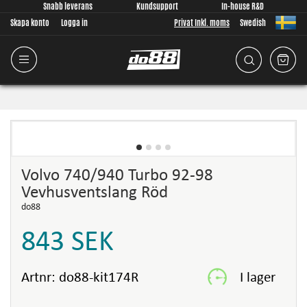
Snabb leverans
Kundsupport
In-house R&D
Skapa konto
Logga in
Privat Inkl. moms
Swedish
Volvo 740/940 Turbo 92-98
Vevhusventslang Röd
do88
843
SEK
Artnr:
do88-kit174R