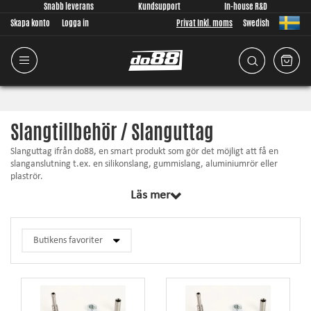
Snabb leverans
Kundsupport
In-house R&D
Skapa konto
Logga in
Privat Inkl. moms
Swedish
Slangtillbehör / Slanguttag
Slanguttag ifrån do88, en smart produkt som gör det möjligt att få en
slanganslutning t.ex. en silikonslang, gummislang, aluminiumrör eller
plaströr.
Läs mer
Perfekt om du behöver ha t.ex. ett uttag för vakuum, vevhus, dump eller
en givare.
Den monteras genom att ett hål görs i t.ex. silikonslangen med en
medföljande stans.
Vid montering på hårdare underlag borras ett hål som uttaget monteras i
med medföljande O-ring.