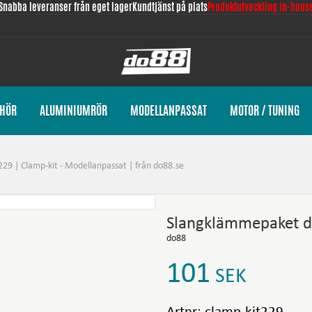
Snabba leveranser från eget lager
Kundtjänst på plats
Produktutveckling in-hous
EHÖR
ALUMINIUMRÖR
MODELLANPASSAT
MOTOR / TUNING
9 | Clamp-kit - Modellanpassat | från do88.se
Slangklämmepaket d
do88
101
SEK