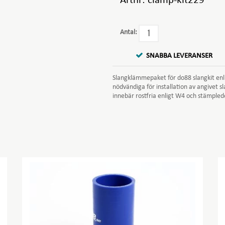
Artnr:
clamp-kit229
Antal:
SNABBA LEVERANSER
Slangklämmepaket för do88 slangkit enli
nödvändiga för installation av angivet s
innebär rostfria enligt W4 och stämpled