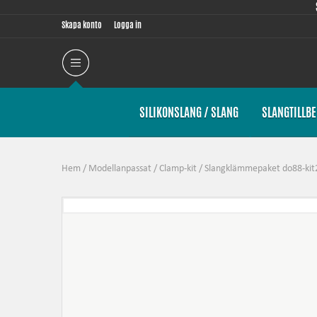
Skapa konto
Logga in
SILIKONSLANG / SLANG
SLANGTILLB
Hem
/
Modellanpassat
/
Clamp-kit
/
Slangklämmepaket do88-kit22