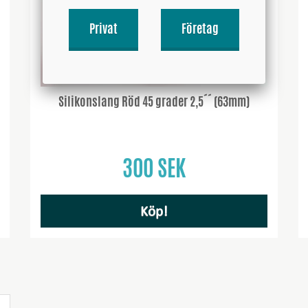
Privat
Företag
Silikonslang Röd 45 grader 2,5´´ (63mm)
300 SEK
Köp!