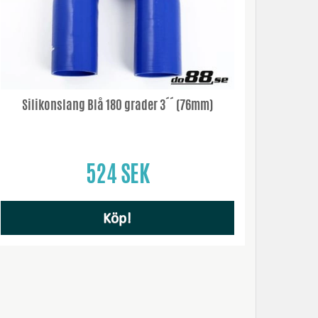
Silikonslang Blå 180 grader 3´´ (76mm)
524 SEK
Köp!