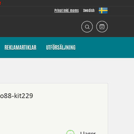
e
Privat Inkl. moms
Swedish
REKLAMARTIKLAR
UTFÖRSÄLJNING
o88-kit229