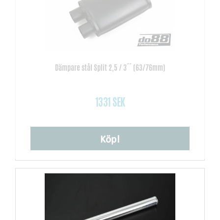
Dämpare stål Split 2,5 / 3´´ (63/76mm)
1331 SEK
Köp!