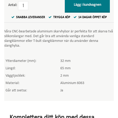
Lägg i kundvagnen
Antal:
SNABBA LEVERANSER
TRYGGA KÖP
14 DAGAR ÖPPET KÖP
Våra CNC-bearbetade aluminium skarvhylsor är perfekta för att skarva två
silikonslangar med. Det går bra att använda vanliga standard
slangklämmor eller T-bult slangklämmor när du använder denna
slanghylsa.
Ytterdiameter (mm):
32 mm
Längd:
65 mm
Väggtjocklek:
2 mm
Material:
Aluminium 6063
Går att svetsa:
Ja
Komplettera ditt köp med dessa