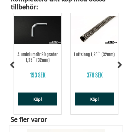
tillbehör:
Aluminiumrör 90 grader
Luftslang 1,25´´ (32mm)
1,25´´ (32mm)
193 SEK
376 SEK
Köp!
Köp!
Se fler varor