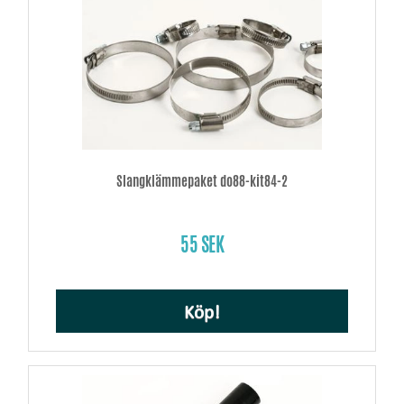
Slangklämmepaket do88-kit84-2
55 SEK
Köp!