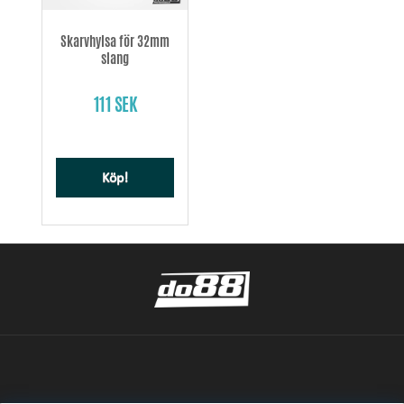
Skarvhylsa för 32mm
slang
111 SEK
Köp!