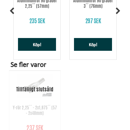
Aluminiumrör 90 grader
Aluminiumrör 90 grader
2,25´´ (57mm)
3´´ (76mm)
235 SEK
297 SEK
Köp!
Köp!
Se fler varor
Y-rör 2,25´´ - 2x1,875´´ (57
- 2x48mm)
237 SEK