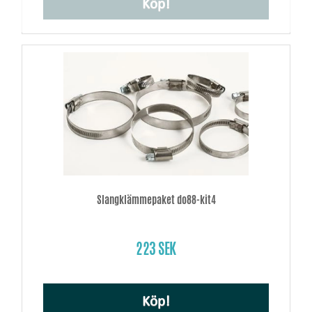
Köp!
Slangklämmepaket do88-kit4
223 SEK
Köp!