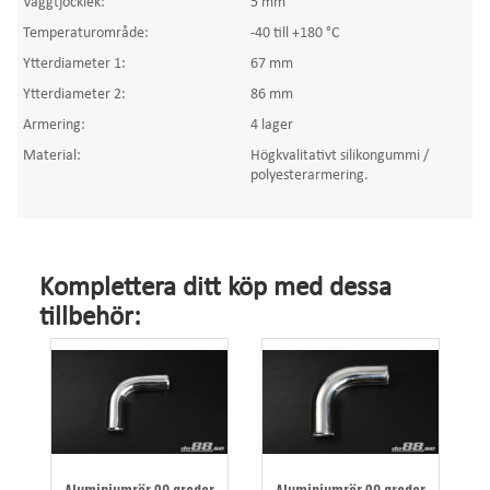
Väggtjocklek:
5 mm
Temperaturområde:
-40 till +180 °C
Ytterdiameter 1:
67 mm
Ytterdiameter 2:
86 mm
Armering:
4 lager
Material:
Högkvalitativt silikongummi /
polyesterarmering.
Komplettera ditt köp med dessa
tillbehör: