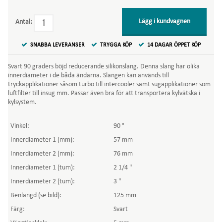
Lägg i kundvagnen
Antal:
SNABBA LEVERANSER
TRYGGA KÖP
14 DAGAR ÖPPET KÖP
Svart 90 graders böjd reducerande silikonslang. Denna slang har olika
innerdiameter i de båda ändarna. Slangen kan används till
tryckapplikationer såsom turbo till intercooler samt sugapplikationer som
luftfilter till insug mm. Passar även bra för att transportera kylvätska i
kylsystem.
Vinkel:
90 °
Innerdiameter 1 (mm):
57 mm
Innerdiameter 2 (mm):
76 mm
Innerdiameter 1 (tum):
2 1/4 "
Innerdiameter 2 (tum):
3 "
Benlängd (se bild):
125 mm
Färg:
Svart