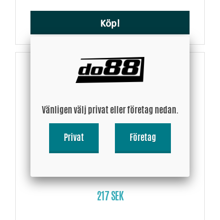
Köp!
Vänligen välj privat eller företag nedan.
Privat
Företag
Aluminiumrör 135 grader 1,375´´ (35mm)
217 SEK