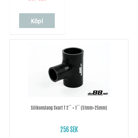
Köp!
Silikonslang Svart T 2´´ + 1´´ (51mm+25mm)
256 SEK