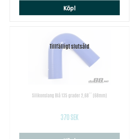
Köp!
Silikonslang Blå 135 grader 2,68´´ (68mm)
370 SEK