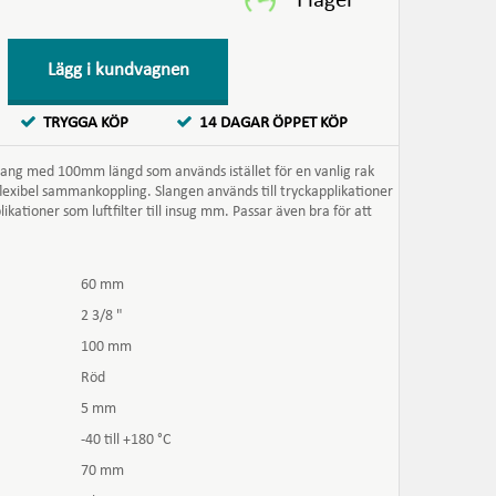
Lägg i kundvagnen
TRYGGA KÖP
14 DAGAR ÖPPET KÖP
slang med 100mm längd som används istället för en vanlig rak
exibel sammankoppling. Slangen används till tryckapplikationer
ikationer som luftfilter till insug mm. Passar även bra för att
60 mm
2 3/8 "
100 mm
Röd
5 mm
-40 till +180 °C
70 mm