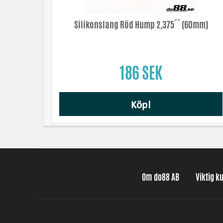
Silikonslang Röd Hump 2,375´´ (60mm)
186 SEK
Köp!
Om do88 AB
Viktig k