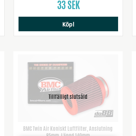
33 SEK
Köp!
BMC Twin Air Koniskt Luftfilter, Anslutning
85mm, Längd 140mm