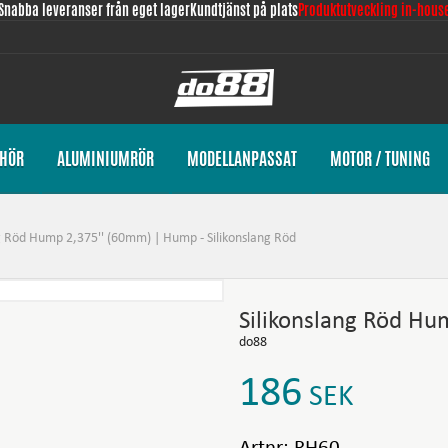
Snabba leveranser från eget lager
Kundtjänst på plats
Produktutveckling in-hous
EHÖR
ALUMINIUMRÖR
MODELLANPASSAT
MOTOR / TUNING
ng Röd Hump 2,375'' (60mm) | Hump - Silikonslang Röd
Silikonslang Röd H
do88
186
SEK