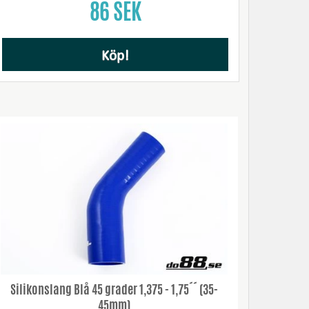
86 SEK
Köp!
Silikonslang Blå 45 grader 1,375 - 1,75´´ (35-
45mm)