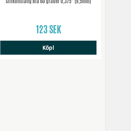
Silikonslang Blå 60 grader 0,375'' (9,5mm)
123 SEK
Köp!