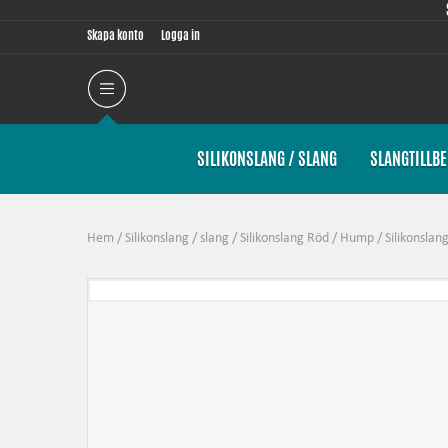
Skapa konto
Logga in
SILIKONSLANG / SLANG
SLANGTILLB
Hem
/
Silikonslang / slang
/
Silikonslang Röd
/
Hump
/
Silikonsla