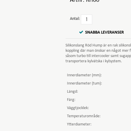
Artnr:
RH60
Antal:
SNABBA LEVERANSER
Silikonslang Röd Hump är en rak silikon
koppling där man önskar en något mer fl
såsom turbo till intercooler samt sugappl
transportera kylvätska i kylsystem.
Innerdiameter (mm):
Innerdiameter (tum):
Längd:
Färg:
Väggtjocklek:
Temperaturområde:
Ytterdiameter: