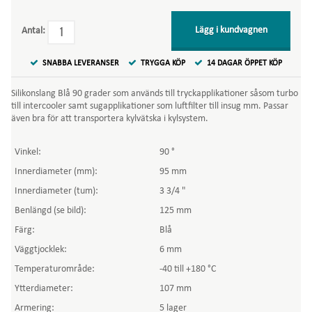
Lägg i kundvagnen
Antal:
SNABBA LEVERANSER
TRYGGA KÖP
14 DAGAR ÖPPET KÖP
Silikonslang Blå 90 grader som används till tryckapplikationer såsom turbo
till intercooler samt sugapplikationer som luftfilter till insug mm. Passar
även bra för att transportera kylvätska i kylsystem.
Vinkel:
90 °
Innerdiameter (mm):
95 mm
Innerdiameter (tum):
3 3/4 "
Benlängd (se bild):
125 mm
Färg:
Blå
Väggtjocklek:
6 mm
Temperaturområde:
-40 till +180 °C
Ytterdiameter:
107 mm
Armering:
5 lager