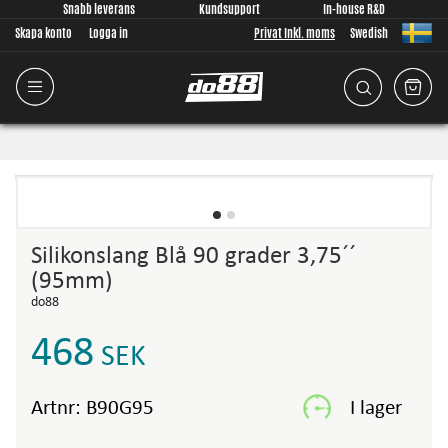
Snabb leverans
Kundsupport
In-house R&D
Skapa konto
Logga in
Privat Inkl. moms
Swedish
Silikonslang Blå 90 grader 3,75´´
(95mm)
do88
468
SEK
Artnr:
B90G95