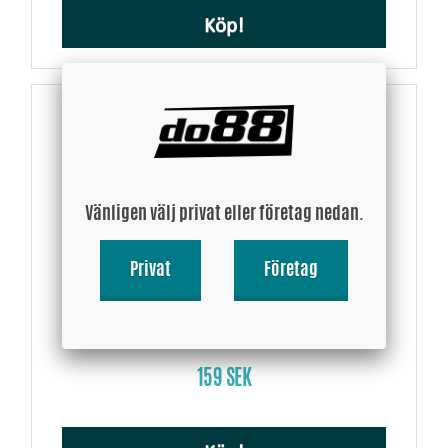
Köp!
Vänligen välj privat eller företag nedan.
Privat
Företag
Silikonslang Svart T 0,75´´ (19mm)
159 SEK