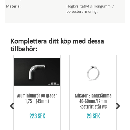
Material:
Högkvalitativt silikongummi /
polyesterarmering.
Komplettera ditt köp med dessa
tillbehör:
Aluminiumrör 90 grader
Mikalor Slangklämma
1,75´´ (45mm)
40-60mm/12mm
Rostfritt stål W3
223 SEK
29 SEK