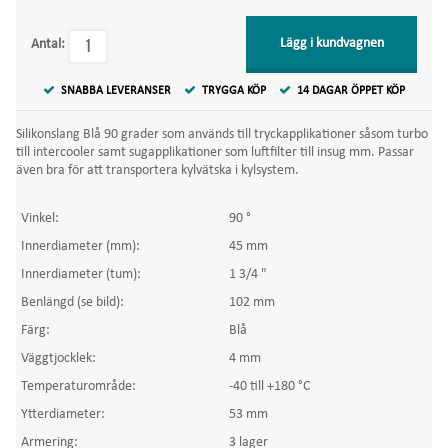
Lägg i kundvagnen
Antal:
SNABBA LEVERANSER
TRYGGA KÖP
14 DAGAR ÖPPET KÖP
Silikonslang Blå 90 grader som används till tryckapplikationer såsom turbo
till intercooler samt sugapplikationer som luftfilter till insug mm. Passar
även bra för att transportera kylvätska i kylsystem.
Vinkel:
90 °
Innerdiameter (mm):
45 mm
Innerdiameter (tum):
1 3/4 "
Benlängd (se bild):
102 mm
Färg:
Blå
Väggtjocklek:
4 mm
Temperaturområde:
-40 till +180 °C
Ytterdiameter:
53 mm
Armering:
3 lager