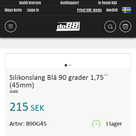
Snabb leverans
Kundsupport
In-house R&D
Skapa konto
Logga in
Privat Inkl. moms
Swedish
Silikonslang Blå 90 grader 1,75´´
(45mm)
do88
215
SEK
Artnr:
B90G45