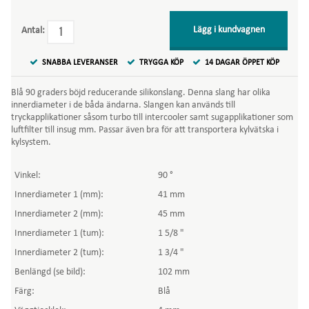
Lägg i kundvagnen
Antal:
SNABBA LEVERANSER
TRYGGA KÖP
14 DAGAR ÖPPET KÖP
Blå 90 graders böjd reducerande silikonslang. Denna slang har olika
innerdiameter i de båda ändarna. Slangen kan används till
tryckapplikationer såsom turbo till intercooler samt sugapplikationer som
luftfilter till insug mm. Passar även bra för att transportera kylvätska i
kylsystem.
Vinkel:
90 °
Innerdiameter 1 (mm):
41 mm
Innerdiameter 2 (mm):
45 mm
Innerdiameter 1 (tum):
1 5/8 "
Innerdiameter 2 (tum):
1 3/4 "
Benlängd (se bild):
102 mm
Färg:
Blå