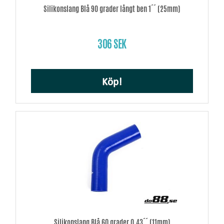
Silikonslang Blå 90 grader långt ben 1´´ (25mm)
306 SEK
Köp!
Silikonslang Blå 60 grader 0,43´´ (11mm)