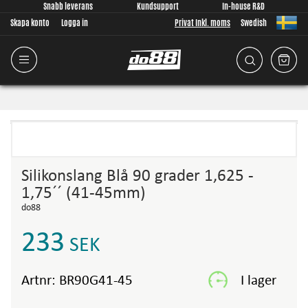
Snabb leverans
Kundsupport
In-house R&D
Skapa konto
Logga in
Privat Inkl. moms
Swedish
Silikonslang Blå 90 grader 1,625 -
1,75´´ (41-45mm)
do88
233
SEK
Artnr:
BR90G41-45