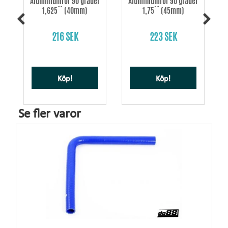
Aluminiumrör 90 grader
Aluminiumrör 90 grader
1,625´´ (40mm)
1,75´´ (45mm)
216 SEK
223 SEK
Köp!
Köp!
Se fler varor