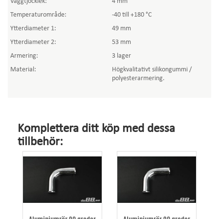
Väggtjocklek:
4 mm
Temperaturområde:
-40 till +180 °C
Ytterdiameter 1:
49 mm
Ytterdiameter 2:
53 mm
Armering:
3 lager
Material:
Högkvalitativt silikongummi /
polyesterarmering.
Komplettera ditt köp med dessa
tillbehör: