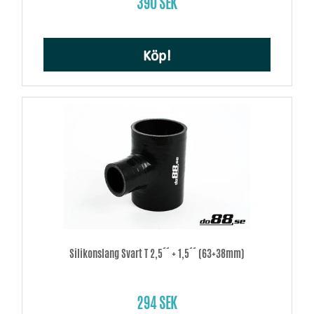
390 SEK
Köp!
Silikonslang Svart T 2,5´´ + 1,5´´ (63+38mm)
294 SEK