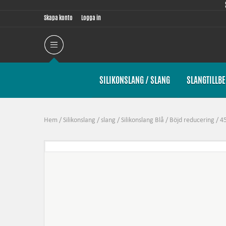
Skapa konto
Logga in
SILIKONSLANG / SLANG
SLANGTILLB
Hem
/
Silikonslang / slang
/
Silikonslang Blå
/
Böjd reducering
/
4