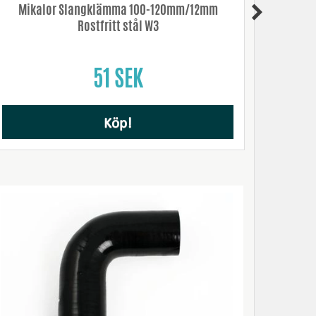
Mikalor Slangklämma 100-120mm/12mm
Mik
Rostfritt stål W3
51 SEK
Köp!