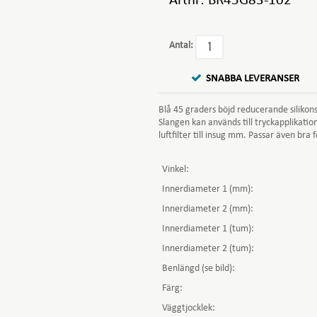
Artnr:
BR45G83-102
Antal:
SNABBA LEVERANSER
Blå 45 graders böjd reducerande silikon
Slangen kan används till tryckapplikatio
luftfilter till insug mm. Passar även bra 
Vinkel:
Innerdiameter 1 (mm):
Innerdiameter 2 (mm):
Innerdiameter 1 (tum):
Innerdiameter 2 (tum):
Benlängd (se bild):
Färg:
Väggtjocklek: