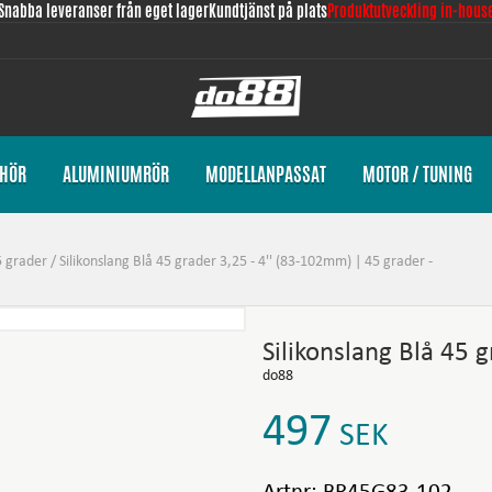
Snabba leveranser från eget lager
Kundtjänst på plats
Produktutveckling in-hous
EHÖR
ALUMINIUMRÖR
MODELLANPASSAT
MOTOR / TUNING
5 grader
/
Silikonslang Blå 45 grader 3,25 - 4'' (83-102mm) | 45 grader -
Silikonslang Blå 45 
do88
497
SEK