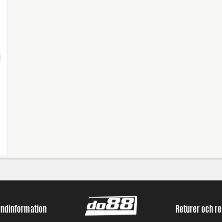
)
undinformation
Returer och r