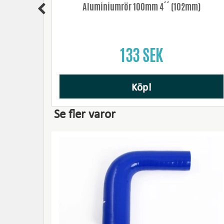
ma 91-
Aluminiumrör 100mm 4´´ (102mm)
133 SEK
Köp!
Se fler varor