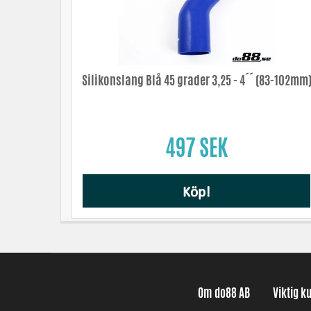
Silikonslang Blå 45 grader 3,25 - 4´´ (83-102mm
497 SEK
Köp!
Om do88 AB
Viktig k