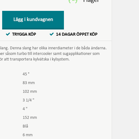
Lägg i kundvagnen
TRYGGA KÖP
14 DAGAR ÖPPET KÖP
slang. Denna slang har olika innerdiameter i de båda ändarna.
ner såsom turbo till intercooler samt sugapplikationer som
för att transportera kylvätska i kylsystem.
45 °
83 mm
102 mm
3 1/4 "
4 "
152 mm
Blå
6 mm