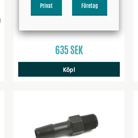
Privat
Företag
)
Silikonslang Blå 25 grader 3 - 3,5´´ (76 - 89mm)
635 SEK
Köp!