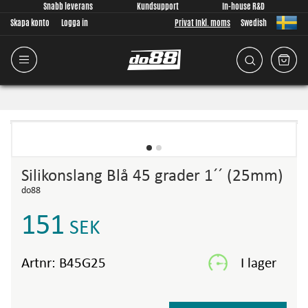
Snabb leverans
Kundsupport
In-house R&D
Skapa konto
Logga in
Privat Inkl. moms
Swedish
Silikonslang Blå 45 grader 1´´ (25mm)
do88
151
SEK
Artnr:
B45G25