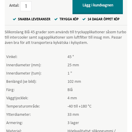
Lägg i kundvagnen
Antal:
SNABBA LEVERANSER
TRYGGA KÖP
14 DAGAR ÖPPET KÖP
Silikonslang Blå 45 grader som används till tryckapplikationer såsom turbo
till intercooler samt sugapplikationer som luftfilter till insug mm. Passar
även bra för att transportera kylvätska i kylsystem.
Vinkel:
45 °
Innerdiameter (mm):
25 mm
Innerdiameter (tum):
1 "
Benlängd (se bild):
102 mm
Färg:
Blå
Väggtjocklek:
4 mm
Temperaturområde:
-40 till +180 °C
Ytterdiameter:
33 mm
Armering:
3 lager
Material:
Högkvalitativt silikongummi /