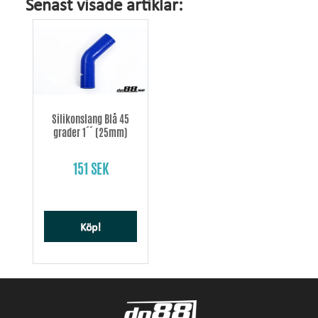
Senast visade artiklar:
Silikonslang Blå 45
grader 1´´ (25mm)
151 SEK
Köp!