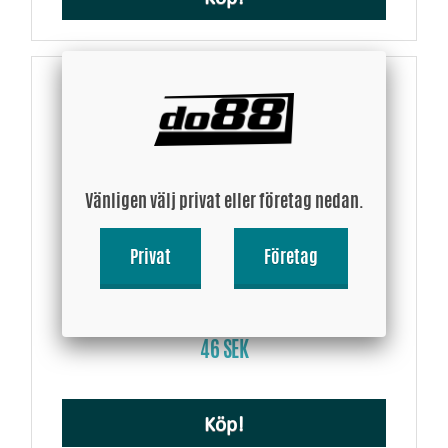
Vänligen välj privat eller företag nedan.
Privat
Företag
Slangklämmepaket do88-kit174
46 SEK
Köp!