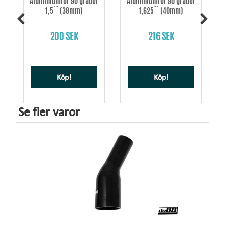
Aluminiumrör 90 grader
Aluminiumrör 90 grader
1,5´´ (38mm)
1,625´´ (40mm)
200 SEK
216 SEK
Köp!
Köp!
Se fler varor