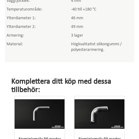
Väggtjocklek:
4 mm
Temperaturområde:
-40 till +180 °C
Ytterdiameter 1:
46 mm
Ytterdiameter 2:
49 mm
Armering:
3 lager
Material:
Högkvalitativt silikongummi /
polyesterarmering.
Komplettera ditt köp med dessa
tillbehör: