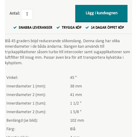
Lägg i kundvagnen
Antal:
SNABBA LEVERANSER
TRYGGA KÖP
14 DAGAR ÖPPET KÖP
Blå 45 graders böjd reducerande silikonslang. Denna slang har olika
innerdiameter i de båda ändarna. Slangen kan används till
tryckapplikationer såsom turbo till intercooler samt sugapplikationer som
luftfilter till insug mm. Passar även bra för att transportera kylvätska i
kylsystem.
Vinkel:
45 °
Innerdiameter 1 (mm):
38 mm
Innerdiameter 2 (mm):
41 mm
Innerdiameter 1 (tum):
1 1/2 "
Innerdiameter 2 (tum):
1 5/8 "
Benlängd (se bild):
102 mm
Färg:
Blå