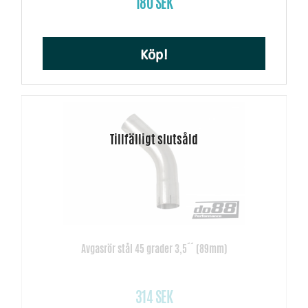
180 SEK
Köp!
Avgasrör stål 45 grader 3,5´´ (89mm)
314 SEK