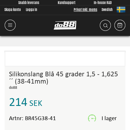
Snabb leverans
Kundsupport
In-house R&D
Skapa konto
Logga in
Privat Inkl. moms
Swedish
Silikonslang Blå 45 grader 1,5 - 1,625
´´ (38-41mm)
do88
214
SEK
Artnr:
BR45G38-41