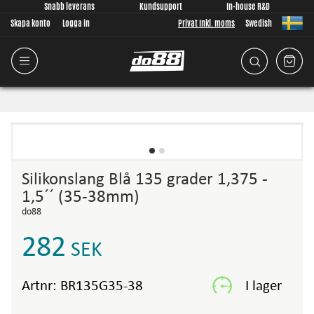
Snabb leverans
Kundsupport
In-house R&D
Skapa konto
Logga in
Privat Inkl. moms
Swedish
Silikonslang Blå 135 grader 1,375 -
1,5´´ (35-38mm)
do88
282
SEK
Artnr:
BR135G35-38