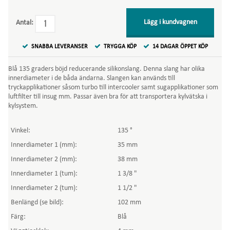
Lägg i kundvagnen
Antal:
SNABBA LEVERANSER
TRYGGA KÖP
14 DAGAR ÖPPET KÖP
Blå 135 graders böjd reducerande silikonslang. Denna slang har olika
innerdiameter i de båda ändarna. Slangen kan används till
tryckapplikationer såsom turbo till intercooler samt sugapplikationer som
luftfilter till insug mm. Passar även bra för att transportera kylvätska i
kylsystem.
Vinkel:
135 °
Innerdiameter 1 (mm):
35 mm
Innerdiameter 2 (mm):
38 mm
Innerdiameter 1 (tum):
1 3/8 "
Innerdiameter 2 (tum):
1 1/2 "
Benlängd (se bild):
102 mm
Färg:
Blå