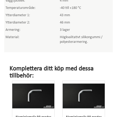
Väggtjocklek:
4 mm
Temperaturområde:
-40 till +180 °C
Ytterdiameter 1:
43 mm
Ytterdiameter 2:
46 mm
Armering:
3 lager
Material:
Högkvalitativt silikongummi /
polyesterarmering.
Komplettera ditt köp med dessa
tillbehör: