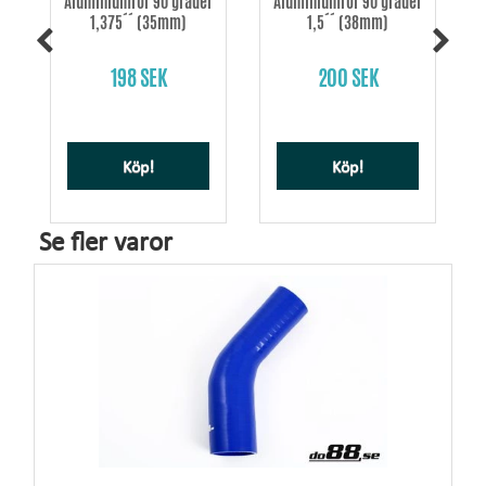
Aluminiumrör 90 grader
Aluminiumrör 90 grader
1,375´´ (35mm)
1,5´´ (38mm)
198 SEK
200 SEK
Köp!
Köp!
Se fler varor