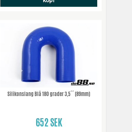
Köp!
Silikonslang Blå 180 grader 3,5´´ (89mm)
652 SEK