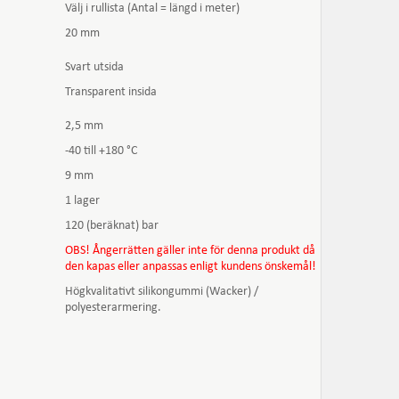
Välj i rullista (Antal = längd i meter)
20 mm
Svart utsida
Transparent insida
2,5 mm
-40 till +180 °C
9 mm
1 lager
120 (beräknat) bar
OBS! Ångerrätten gäller inte för denna produkt då
den kapas eller anpassas enligt kundens önskemål!
Högkvalitativt silikongummi (Wacker) /
polyesterarmering.