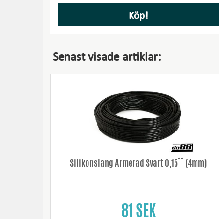
Köp!
Senast visade artiklar:
Silikonslang Armerad Svart 0,15´´ (4mm)
81 SEK