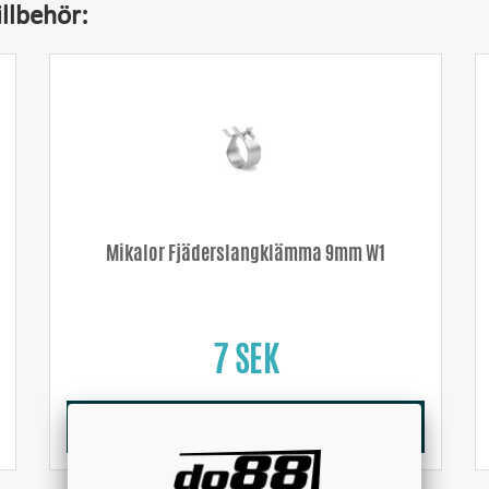
llbehör:
Mikalor Fjäderslangklämma 9mm W1
7 SEK
Köp!