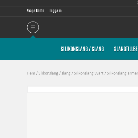
Skapa konto
Logga in
SILIKONSLANG / SLANG
SLANGTILLB
Hem
/
Silikonslang / slang
/
Silikonslang Svart
/
Silikonslang arm