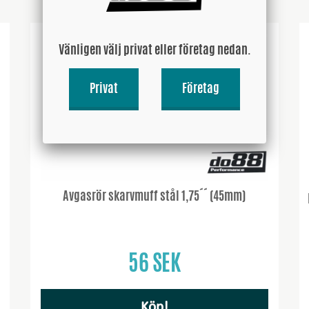
Vänligen välj privat eller företag nedan.
Privat
Företag
Avgasrör skarvmuff stål 1,75´´ (45mm)
56 SEK
Köp!