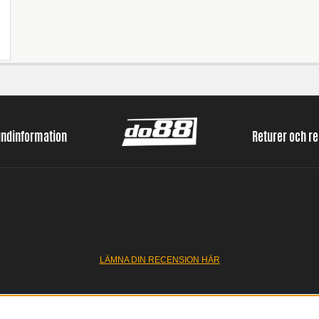
undinformation
Returer och r
LÄMNA DIN RECENSION HÄR