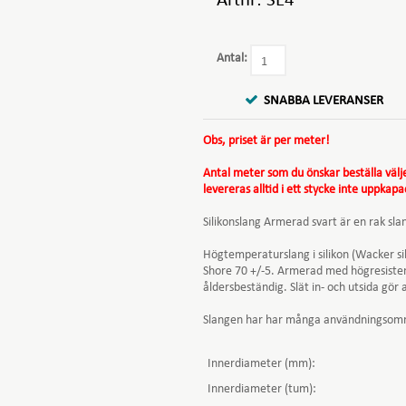
Artnr:
SE4
Antal:
SNABBA LEVERANSER
Obs, priset är per meter!
Antal meter som du önskar beställa välj
levereras alltid i ett stycke inte uppkapa
Silikonslang Armerad svart är en rak sla
Högtemperaturslang i silikon (Wacker si
Shore 70 +/-5. Armerad med högresistent 
åldersbeständig. Slät in- och utsida gör a
Slangen har har många användningsområde
Innerdiameter (mm):
Innerdiameter (tum):