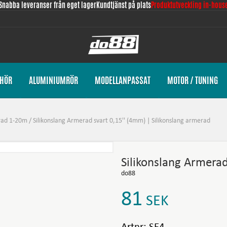
Snabba leveranser från eget lager
Kundtjänst på plats
Produktutveckling in-hous
EHÖR
ALUMINIUMRÖR
MODELLANPASSAT
MOTOR / TUNING
erad 1-20m
/
Silikonslang Armerad svart 0,15'' (4mm) | Silikonslang armerad
Silikonslang Armera
do88
81
SEK