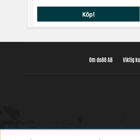
Köp!
Om do88 AB
Viktig k