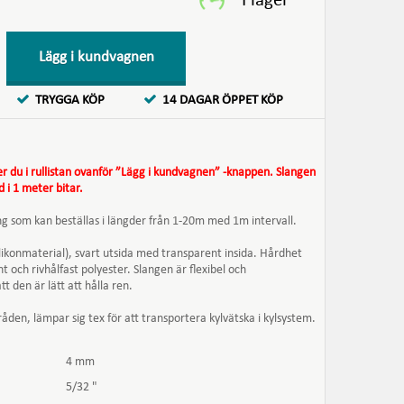
Lägg i kundvagnen
TRYGGA KÖP
14 DAGAR ÖPPET KÖP
er du i rullistan ovanför ”Lägg i kundvagnen” -knappen. Slangen
d i 1 meter bitar.
ng som kan beställas i längder från 1-20m med 1m intervall.
likonmaterial), svart utsida med transparent insida. Hårdhet
och rivhålfast polyester. Slangen är flexibel och
tt den är lätt att hålla ren.
n, lämpar sig tex för att transportera kylvätska i kylsystem.
4 mm
5/32 "