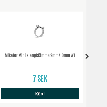
Mikalor Mini slangklämma 9mm/10mm W1
7 SEK
Köp!