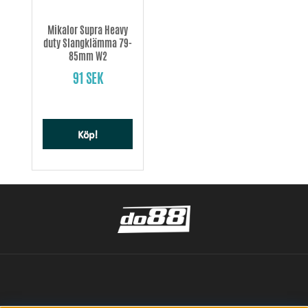
Mikalor Supra Heavy
duty Slangklämma 79-
85mm W2
91 SEK
Köp!