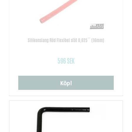
Silikonslang Röd Flexibel slät 0,625´´ (16mm)
596 SEK
Köp!