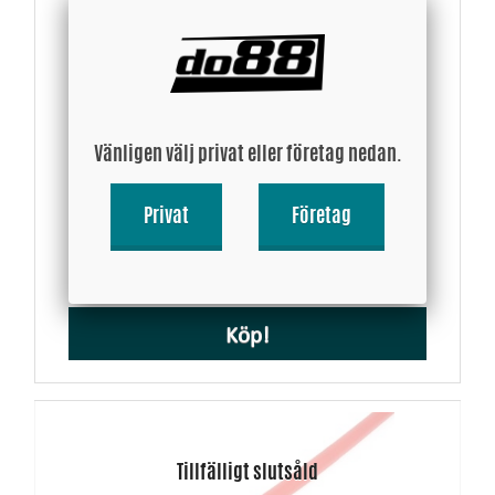
Vänligen välj privat eller företag nedan.
Silikonslang Blå 90 grader 1,875 - 2,125´´ (48-54mm)
Privat
Företag
264 SEK
Köp!