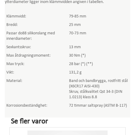
ytterdiameter ligger inom klämmvidden angiven i tabellen.
Klämmvidd:
79-85 mm
Bredd:
25 mm
Passar do88 silikonslang med
70-73 mm
innerdiameter:
Sexkantsskruv:
13 mm
Max åtdragningsmoment:
30 Nm (*)
Max tryck:
28 bar (*) (**)
Vikt:
131,2 g
Material:
Band och bandbrygga, rostfritt stål
(X6CR17 AISI-430)
Skruv, stålkvalitet Qst 34-3 (DIN
1.0213) klass 8.8
Korrosionsbeständighet:
72 timmar saltspray (ASTM B-117)
Se fler varor