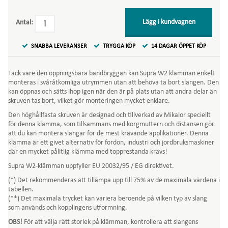
Lägg i kundvagnen
Antal:
SNABBA LEVERANSER
TRYGGA KÖP
14 DAGAR ÖPPET KÖP
Tack vare den öppningsbara bandbryggan kan Supra W2 klämman enkelt
monteras i svåråtkomliga utrymmen utan att behöva ta bort slangen. Den
kan öppnas och sätts ihop igen när den är på plats utan att andra delar än
skruven tas bort, vilket gör monteringen mycket enklare.
Den höghållfasta skruven är designad och tillverkad av Mikalor speciellt
för denna klämma, som tillsammans med korgmuttern och distansen gör
att du kan montera slangar för de mest krävande applikationer. Denna
klämma är ett givet alternativ för fordon, industri och jordbruksmaskiner
där en mycket pålitlig klämma med topprestanda krävs!
Supra W2-klämman uppfyller EU 20032/95 / EG direktivet.
(*) Det rekommenderas att tillämpa upp till 75% av de maximala värdena i
tabellen.
(**) Det maximala trycket kan variera beroende på vilken typ av slang
som används och kopplingens utformning.
OBS!
För att välja rätt storlek på klämman, kontrollera att slangens