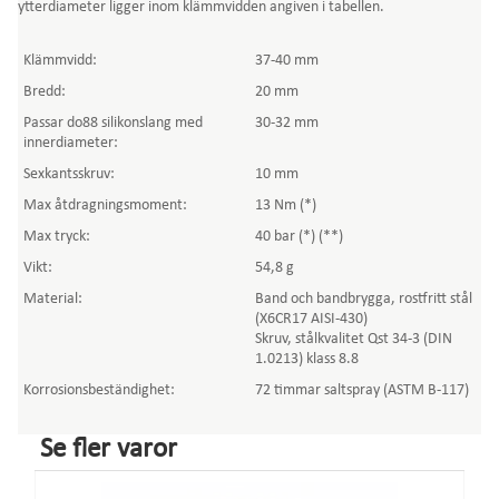
ytterdiameter ligger inom klämmvidden angiven i tabellen.
Klämmvidd:
37-40 mm
Bredd:
20 mm
Passar do88 silikonslang med
30-32 mm
innerdiameter:
Sexkantsskruv:
10 mm
Max åtdragningsmoment:
13 Nm (*)
Max tryck:
40 bar (*) (**)
Vikt:
54,8 g
Material:
Band och bandbrygga, rostfritt stål
(X6CR17 AISI-430)
Skruv, stålkvalitet Qst 34-3 (DIN
1.0213) klass 8.8
Korrosionsbeständighet:
72 timmar saltspray (ASTM B-117)
Se fler varor