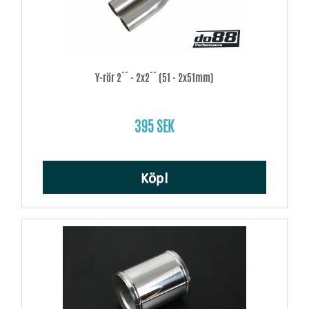
Y-rör 2´´ - 2x2´´ (51 - 2x51mm)
395 SEK
Köp!