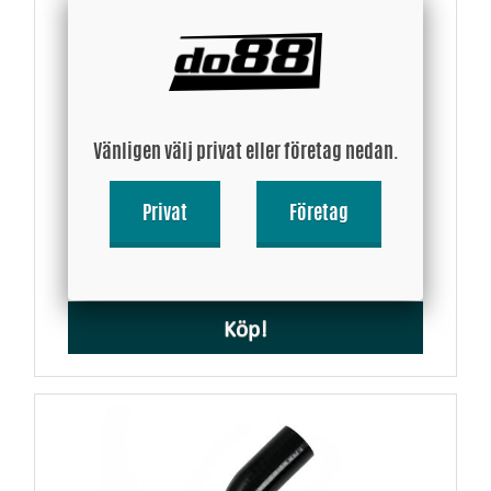
Vänligen välj privat eller företag nedan.
Adapter för setrab oljekylar anslutning till BSP 3/4´
Privat
Företag
129 SEK
Köp!