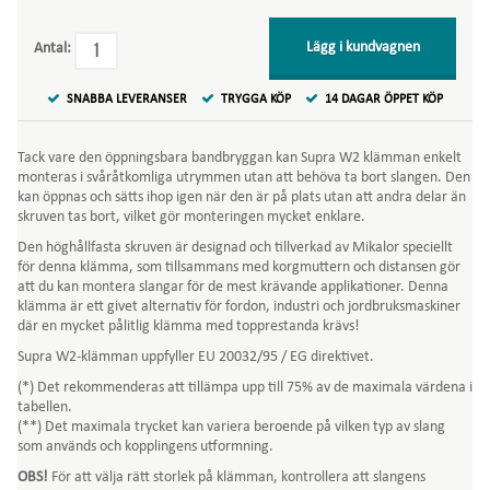
Lägg i kundvagnen
Antal:
SNABBA LEVERANSER
TRYGGA KÖP
14 DAGAR ÖPPET KÖP
Tack vare den öppningsbara bandbryggan kan Supra W2 klämman enkelt
monteras i svåråtkomliga utrymmen utan att behöva ta bort slangen. Den
kan öppnas och sätts ihop igen när den är på plats utan att andra delar än
skruven tas bort, vilket gör monteringen mycket enklare.
Den höghållfasta skruven är designad och tillverkad av Mikalor speciellt
för denna klämma, som tillsammans med korgmuttern och distansen gör
att du kan montera slangar för de mest krävande applikationer. Denna
klämma är ett givet alternativ för fordon, industri och jordbruksmaskiner
där en mycket pålitlig klämma med topprestanda krävs!
Supra W2-klämman uppfyller EU 20032/95 / EG direktivet.
(*) Det rekommenderas att tillämpa upp till 75% av de maximala värdena i
tabellen.
(**) Det maximala trycket kan variera beroende på vilken typ av slang
som används och kopplingens utformning.
OBS!
För att välja rätt storlek på klämman, kontrollera att slangens