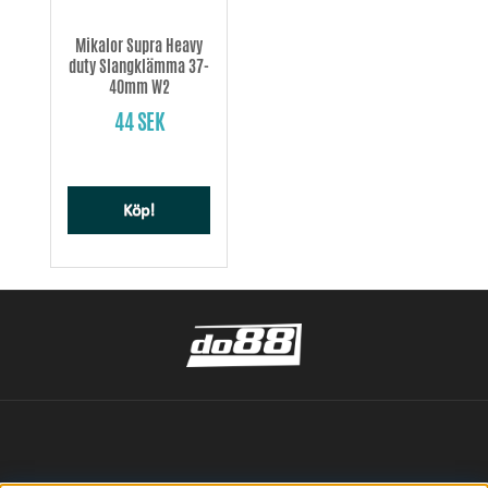
Mikalor Supra Heavy
duty Slangklämma 37-
40mm W2
44 SEK
Köp!