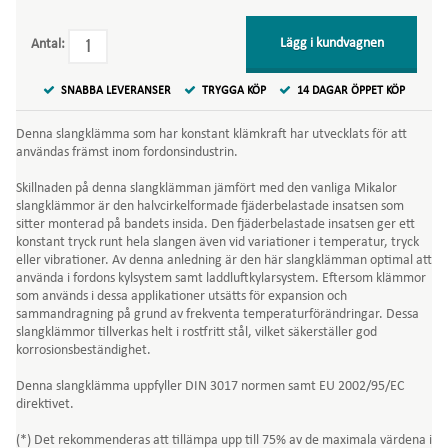
Lägg i kundvagnen
Antal:
SNABBA LEVERANSER
TRYGGA KÖP
14 DAGAR ÖPPET KÖP
Denna slangklämma som har konstant klämkraft har utvecklats för att
användas främst inom fordonsindustrin.
Skillnaden på denna slangklämman jämfört med den vanliga Mikalor
slangklämmor är den halvcirkelformade fjäderbelastade insatsen som
sitter monterad på bandets insida. Den fjäderbelastade insatsen ger ett
konstant tryck runt hela slangen även vid variationer i temperatur, tryck
eller vibrationer. Av denna anledning är den här slangklämman optimal att
använda i fordons kylsystem samt laddluftkylarsystem. Eftersom klämmor
som används i dessa applikationer utsätts för expansion och
sammandragning på grund av frekventa temperaturförändringar. Dessa
slangklämmor tillverkas helt i rostfritt stål, vilket säkerställer god
korrosionsbeständighet.
Denna slangklämma uppfyller DIN 3017 normen samt EU 2002/95/EC
direktivet.
(*) Det rekommenderas att tillämpa upp till 75% av de maximala värdena i