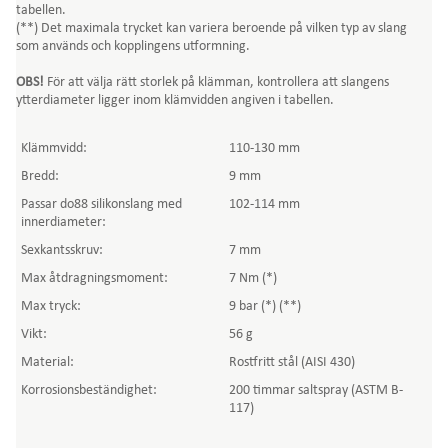
tabellen.
(**) Det maximala trycket kan variera beroende på vilken typ av slang
som används och kopplingens utformning.
OBS!
För att välja rätt storlek på klämman, kontrollera att slangens
ytterdiameter ligger inom klämvidden angiven i tabellen.
Klämmvidd:
110-130 mm
Bredd:
9 mm
Passar do88 silikonslang med
102-114 mm
innerdiameter:
Sexkantsskruv:
7 mm
Max åtdragningsmoment:
7 Nm (*)
Max tryck:
9 bar (*) (**)
Vikt:
56 g
Material:
Rostfritt stål (AISI 430)
Korrosionsbeständighet:
200 timmar saltspray (ASTM B-
117)