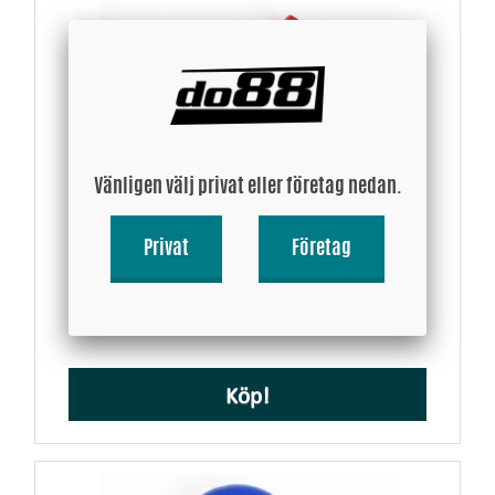
Vänligen välj privat eller företag nedan.
Silikonslang Röd 45 grader 1,5´´ (38mm)
Privat
Företag
182 SEK
Köp!