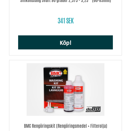
Silikonslang Svart 90 grader 2,375 - 3,25´´ (60-83mm)
341 SEK
Köp!
BMC Rengöringskit (Rengöringsmedel + Filterolja)