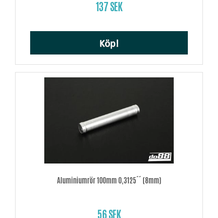
137 SEK
Köp!
Aluminiumrör 100mm 0,3125´´ (8mm)
56 SEK