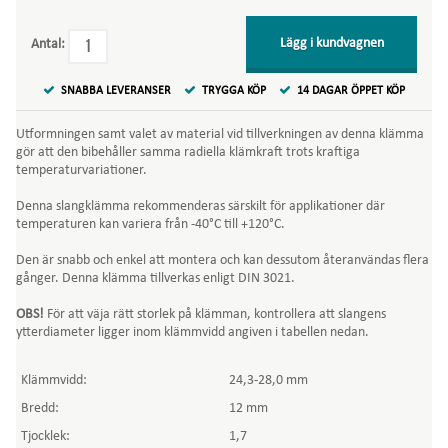
Lägg i kundvagnen
Antal:
SNABBA LEVERANSER
TRYGGA KÖP
14 DAGAR ÖPPET KÖP
Utformningen samt valet av material vid tillverkningen av denna klämma
gör att den bibehåller samma radiella klämkraft trots kraftiga
temperaturvariationer.
Denna slangklämma rekommenderas särskilt för applikationer där
temperaturen kan variera från -40°C till +120°C.
Den är snabb och enkel att montera och kan dessutom återanvändas flera
gånger. Denna klämma tillverkas enligt DIN 3021.
OBS!
För att väja rätt storlek på klämman, kontrollera att slangens
ytterdiameter ligger inom klämmvidd angiven i tabellen nedan.
Klämmvidd:
24,3-28,0 mm
Bredd:
12 mm
Tjocklek:
1,7