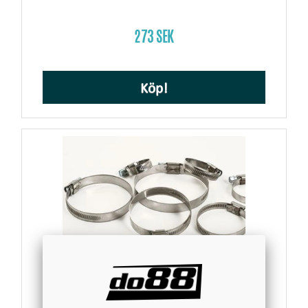
273 SEK
Köp!
Slangklämmepaket do88-kit63