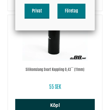
Köp!
Privat
Företag
Silikonslang Svart Koppling 0,43´´ (11mm)
55 SEK
Köp!