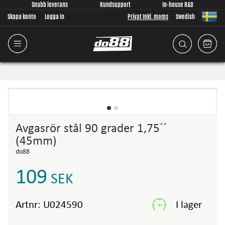
Snabb leverans
Kundsupport
In-house R&D
Skapa konto
Logga in
Privat Inkl. moms
Swedish
Avgasrör stål 90 grader 1,75´´
(45mm)
do88
109
SEK
Artnr:
U024590