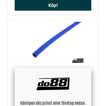
Köp!
Silikonslang Blå Flexibel slät 0,625´´ (16mm)
596 SEK
Vänligen välj privat eller företag nedan.