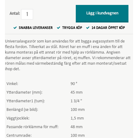
Lägg i kundvagnen
Antal:
SNABBA LEVERANSER
TRYGGA KÖP
14 DAGAR ÖPPET KÖP
Universalavgasrör som kan användas för att bygga avgassystem till de
flesta fordon. Tillverkat av stål. Röret har en muff i ena änden för att
kunna monteras på ett annat rör med hjälp av rörklämma. Angiven
diameter avser ytterdiameter på röret, ej muffen. Vi rekommenderar att
rören målas med värmebeständig färg efter att man monterat/svetsat
ihop det.
Vinkel:
90 °
Ytterdiameter (mm):
45 mm
Ytterdiameter1 (tum):
1 3/4
"
Benlängd (se bild):
100 mm
Väggtjocklek:
1,5 mm
Passande rörklämma för muff:
48 mm
Centrumradie:
100 mm