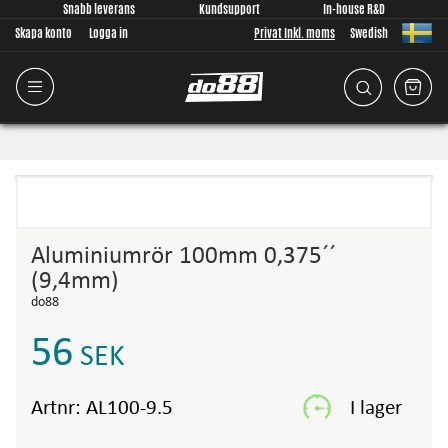
Snabb leverans
Kundsupport
In-house R&D
Skapa konto
Logga in
Privat Inkl. moms
Swedish
Aluminiumrör 100mm 0,375´´
(9,4mm)
do88
56
SEK
Artnr:
AL100-9.5