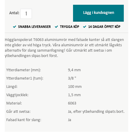
Lägg i kundvagnen
Antal:
SNABBA LEVERANSER
TRYGGA KÖP
14 DAGAR ÖPPET KÖP
Högglanspolerat T6063 aluminiumrör med falsade kanter så att slangen
inte glider av vid höga tryck. Våra aluminiumrör är ett utmärkt lågvikts
alternativ för slang sammanfogning! Går utmärkt att svetsa i om
ytbehandlingen slipas bort först.
Ytterdiameter (mm):
9,4 mm
Ytterdiameter1 (tum):
3/8 "
Längd:
100 mm
Väggtjocklek:
1,5 mm
Material:
6063
Går att svetsa:
Ja, efter ytbehandling slipats bort.
Falsad kant för slang:
Ja