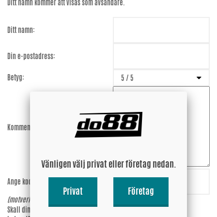
Ditt namn kommer att visas som avsändare.
Ditt namn:
Din e-postadress:
Betyg:
Kommentar:
Vänligen välj privat eller företag nedan.
Ange koden:
AwATGV
Privat
Företag
(motverkar spam)
Skall din epost-adress synas vid
Ja