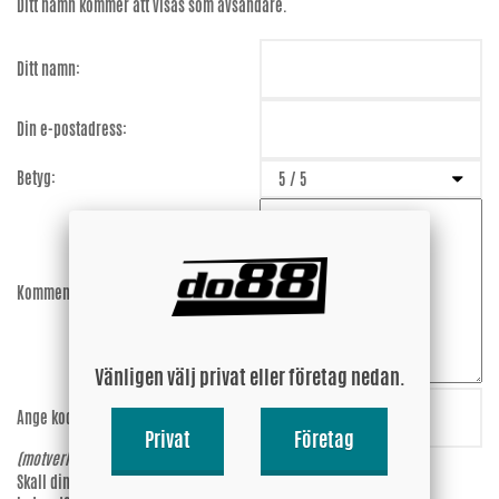
Ditt namn kommer att visas som avsändare.
Ditt namn:
Din e-postadress:
Betyg:
Kommentar:
Vänligen välj privat eller företag nedan.
Ange koden:
v4NRjh
Privat
Företag
(motverkar spam)
Skall din epost-adress synas vid
Ja