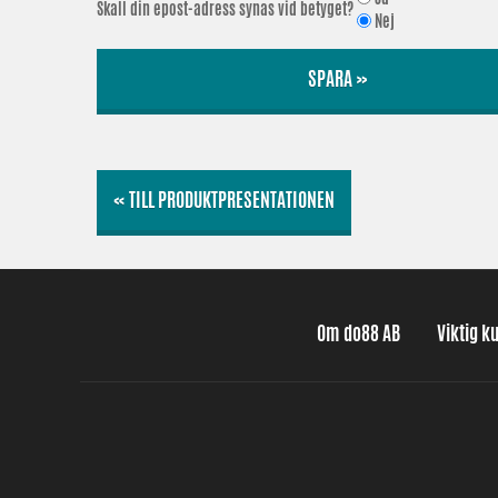
Skall din epost-adress synas vid betyget?
Nej
SPARA »
« TILL PRODUKTPRESENTATIONEN
Om do88 AB
Viktig k