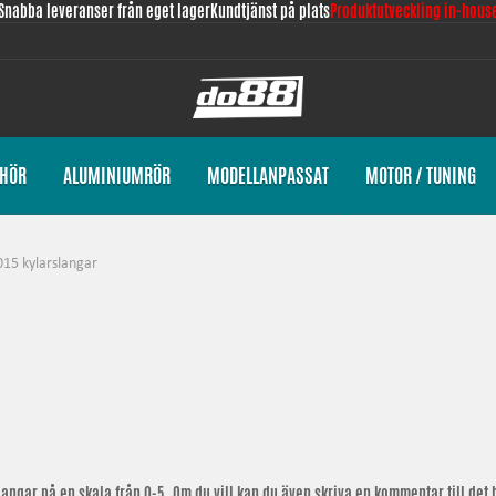
Snabba leveranser från eget lager
Kundtjänst på plats
Produktutveckling in-hous
EHÖR
ALUMINIUMRÖR
MODELLANPASSAT
MOTOR / TUNING
15 kylarslangar
langar
på en skala från 0-5. Om du vill kan du även skriva en kommentar till det b