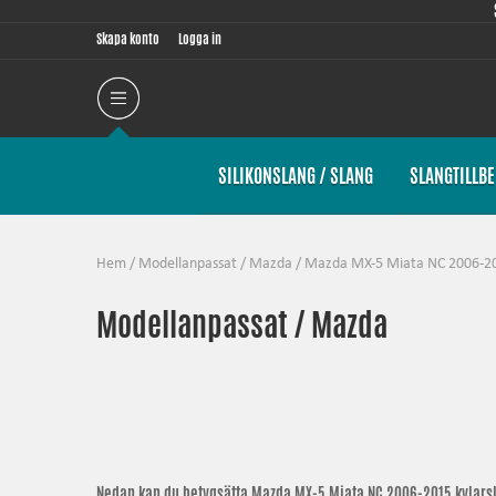
Skapa konto
Logga in
SILIKONSLANG / SLANG
SLANGTILLB
Hem
/
Modellanpassat
/
Mazda
/
Mazda MX-5 Miata NC 2006-20
Modellanpassat / Mazda
Nedan kan du betygsätta
Mazda MX-5 Miata NC 2006-2015 kylars