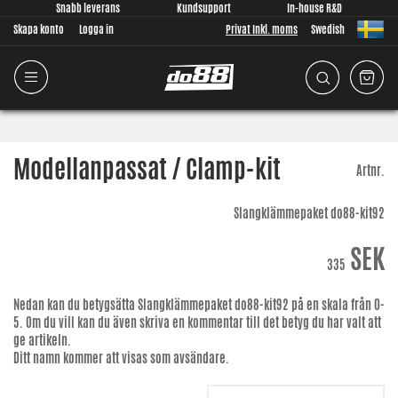
Snabb leverans
Kundsupport
In-house R&D
Skapa konto
Logga in
Privat Inkl. moms
Swedish
Modellanpassat / Clamp-kit
Artnr.
Slangklämmepaket do88-kit92
SEK
335
Nedan kan du betygsätta
Slangklämmepaket do88-kit92
på en skala från 0-
5. Om du vill kan du även skriva en kommentar till det betyg du har valt att
ge artikeln.
Ditt namn kommer att visas som avsändare.