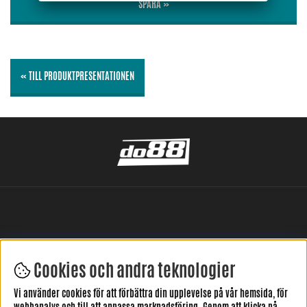
SPARA »
« TILL PRODUKTPRESENTATIONEN
Cookies och andra teknologier
LÄMNA DIN RECENSION HÄR
Vi använder cookies för att förbättra din upplevelse på vår hemsida, för