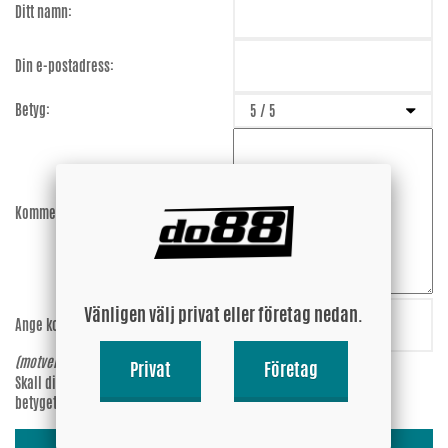
Ditt namn:
Din e-postadress:
Betyg:
Kommentar:
Vänligen välj privat eller företag nedan.
Ange koden:
kG6pDb
(motverkar spam)
Privat
Företag
Skall din epost-adress synas vid
Ja
betyget?
Nej