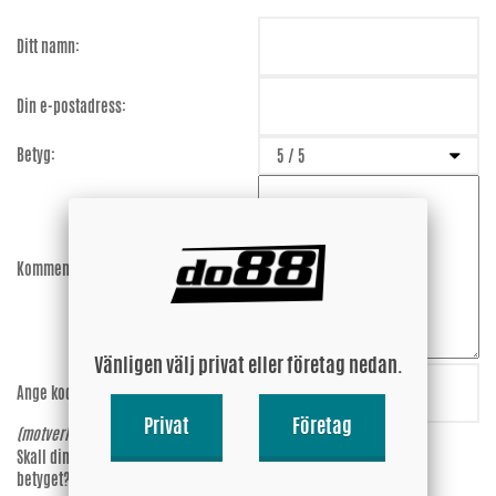
Ditt namn:
Din e-postadress:
Betyg:
Kommentar:
Vänligen välj privat eller företag nedan.
Ange koden:
wjum5U
Privat
Företag
(motverkar spam)
Skall din epost-adress synas vid
Ja
betyget?
Nej