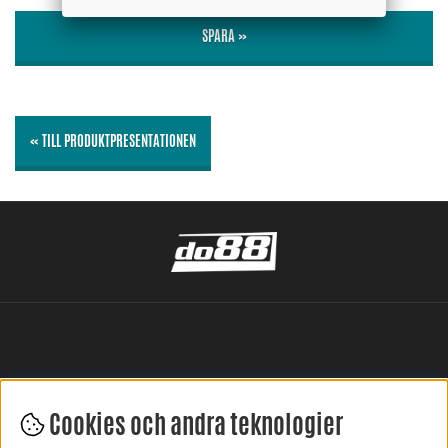
SPARA »
« TILL PRODUKTPRESENTATIONEN
Cookies och andra teknologier
LÄMNA DIN RECENSION HÄR