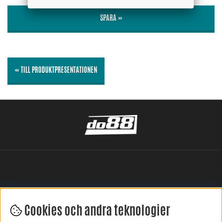
SPARA »
« TILL PRODUKTPRESENTATIONEN
Cookies och andra teknologier
LÄMNA DIN RECENSION HÄR