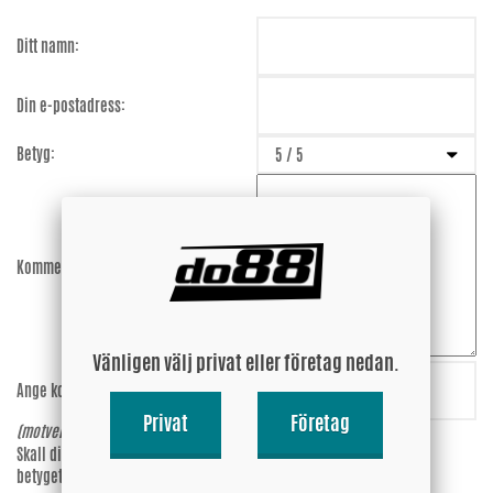
Ditt namn:
Din e-postadress:
Betyg:
Kommentar:
Vänligen välj privat eller företag nedan.
Ange koden:
Nv3U2P
Privat
Företag
(motverkar spam)
Skall din epost-adress synas vid
Ja
betyget?
Nej